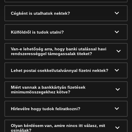
Cégként is utalhatok nektek?
Külföldről is tudok utalni?
Van-e lehetőség arra, hogy banki utalással havi
rendszerességgel támogassalak titeket?
Lehet postai csekkel/utalvánnyal fizetni nektek?
Miért vannak a bankkártyás fizetések
minimumösszegekhez kötve?
Hírlevélre hogy tudok feliratkozni?
Olyan kérdésem van, amire nincs itt válasz, mit
csináljak?