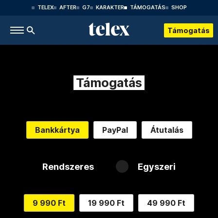
TELEX
AFTER
G7
KARAKTER
TÁMOGATÁS
SHOP
Támogatás
Támogatás
Bankkártya
PayPal
Átutalás
Rendszeres
Egyszeri
9 990 Ft
19 990 Ft
49 990 Ft