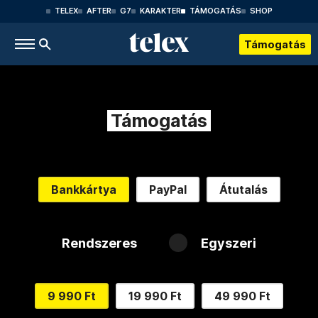
TELEX
AFTER
G7
KARAKTER
TÁMOGATÁS
SHOP
Támogatás
Támogatás
Bankkártya
PayPal
Átutalás
Rendszeres
Egyszeri
9 990 Ft
19 990 Ft
49 990 Ft