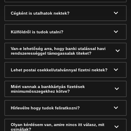
Cégként is utalhatok nektek?
Külföldről is tudok utalni?
Van-e lehetőség arra, hogy banki utalással havi
rendszerességgel támogassalak titeket?
Lehet postai csekkel/utalvánnyal fizetni nektek?
Miért vannak a bankkártyás fizetések
minimumösszegekhez kötve?
Hírlevélre hogy tudok feliratkozni?
Olyan kérdésem van, amire nincs itt válasz, mit
csináljak?