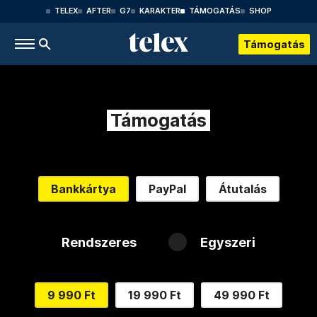
TELEX
AFTER
G7
KARAKTER
TÁMOGATÁS
SHOP
Támogatás
Támogatás
Bankkártya
PayPal
Átutalás
Rendszeres
Egyszeri
9 990 Ft
19 990 Ft
49 990 Ft