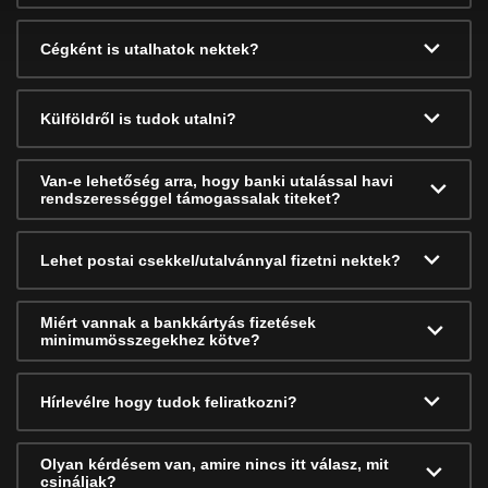
Cégként is utalhatok nektek?
Külföldről is tudok utalni?
Van-e lehetőség arra, hogy banki utalással havi
rendszerességgel támogassalak titeket?
Lehet postai csekkel/utalvánnyal fizetni nektek?
Miért vannak a bankkártyás fizetések
minimumösszegekhez kötve?
Hírlevélre hogy tudok feliratkozni?
Olyan kérdésem van, amire nincs itt válasz, mit
csináljak?