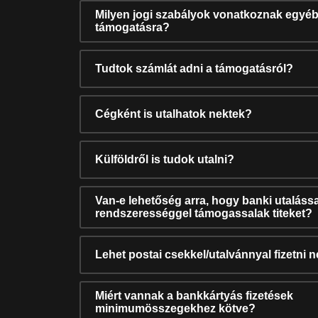
Milyen jogi szabályok vonatkoznak egyéb
támogatásra?
Tudtok számlát adni a támogatásról?
Cégként is utalhatok nektek?
Külföldről is tudok utalni?
Van-e lehetőség arra, hogy banki utalássa
rendszerességgel támogassalak titeket?
Lehet postai csekkel/utalvánnyal fizetni 
Miért vannak a bankkártyás fizetések
minimumösszegekhez kötve?