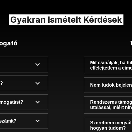
Gyakran Ismételt Kérdések
ogató
Mit csináljak, ha h
elfelejtettem a cím
k?
Nem tudok bejelent
támogatást?
Rendszeres támog
utalással, miért n
számít?
Szeretném megvált
hogyan tudom?