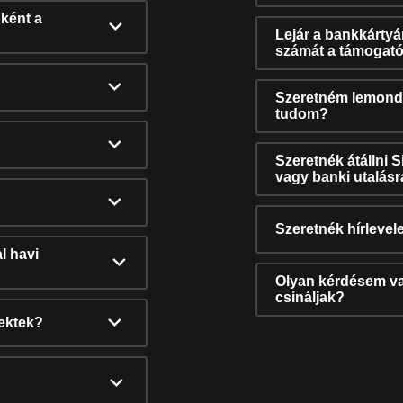
ként a
Lejár a bankkárty
számát a támogató
Szeretném lemonda
tudom?
Szeretnék átállni 
vagy banki utalás
Szeretnék hírlevele
l havi
Olyan kérdésem van
csináljak?
nektek?