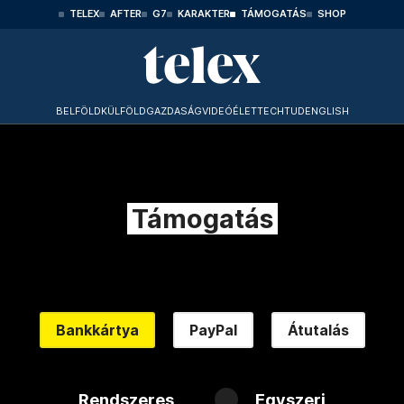
TELEX
AFTER
G7
KARAKTER
TÁMOGATÁS
SHOP
BELFÖLD
KÜLFÖLD
GAZDASÁG
VIDEÓ
ÉLET
TECHTUD
ENGLISH
Támogatás
Bankkártya
PayPal
Átutalás
Rendszeres
Egyszeri