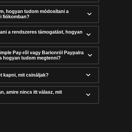
ám, hogyan tudom módosítani a
i fiókomban?
ni a rendszeres támogatást, hogyan
Simple Pay-ről vagy Barionról Paypalra
ra hogyan tudom megtenni?
t kapni, mit csináljak?
, amire nincs itt válasz, mit