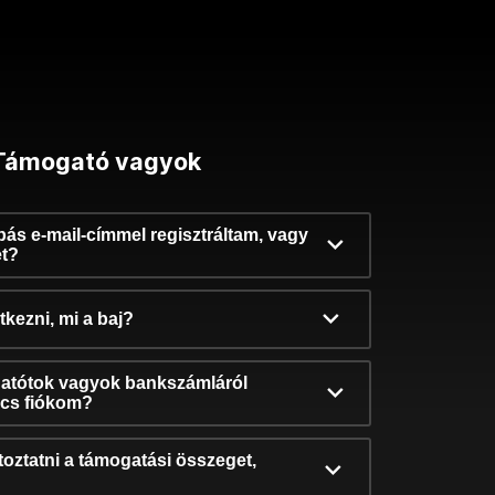
Támogató vagyok
ibás e-mail-címmel regisztráltam, vagy
et?
kezni, mi a baj?
atótok vagyok bankszámláról
incs fiókom?
oztatni a támogatási összeget,