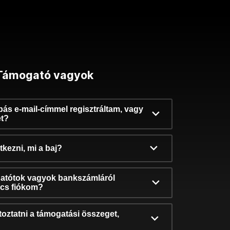
Támogató vagyok
ibás e-mail-címmel regisztráltam, vagy
et?
kezni, mi a baj?
atótok vagyok bankszámláról
incs fiókom?
oztatni a támogatási összeget,