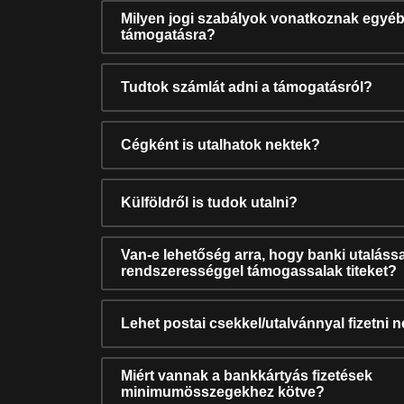
Milyen jogi szabályok vonatkoznak egyéb
támogatásra?
Tudtok számlát adni a támogatásról?
Cégként is utalhatok nektek?
Külföldről is tudok utalni?
Van-e lehetőség arra, hogy banki utalássa
rendszerességgel támogassalak titeket?
Lehet postai csekkel/utalvánnyal fizetni 
Miért vannak a bankkártyás fizetések
minimumösszegekhez kötve?