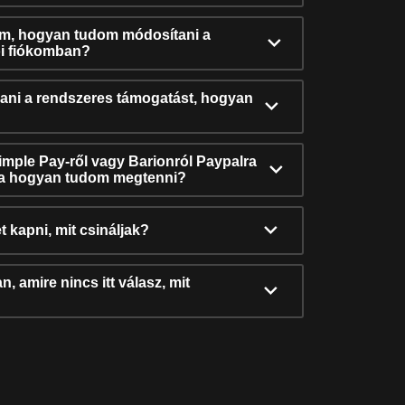
ám, hogyan tudom módosítani a
i fiókomban?
ni a rendszeres támogatást, hogyan
Simple Pay-ről vagy Barionról Paypalra
ra hogyan tudom megtenni?
t kapni, mit csináljak?
, amire nincs itt válasz, mit