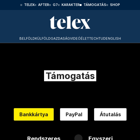
TELEX
AFTER
G7
KARAKTER
TÁMOGATÁS
SHOP
BELFÖLD
KÜLFÖLD
GAZDASÁG
VIDEÓ
ÉLET
TECHTUD
ENGLISH
Támogatás
Bankkártya
PayPal
Átutalás
Rendszeres
Egyszeri