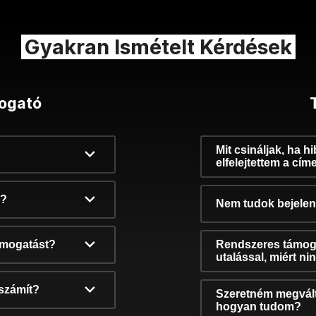
Gyakran Ismételt Kérdések
ogató
Mit csináljak, ha h
elfelejtettem a cím
k?
Nem tudok bejelent
támogatást?
Rendszeres támog
utalással, miért n
számít?
Szeretném megvált
hogyan tudom?