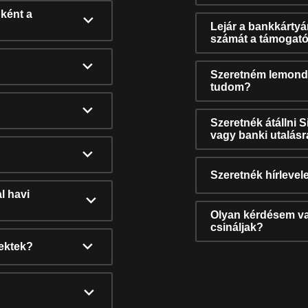
ként a
Lejár a bankkárty
számát a támogató
Szeretném lemonda
tudom?
Szeretnék átállni 
vagy banki utalás
Szeretnék hírlevele
l havi
Olyan kérdésem van
csináljak?
nektek?