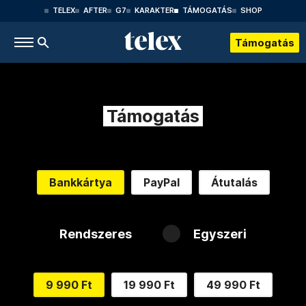
TELEX
AFTER
G7
KARAKTER
TÁMOGATÁS
SHOP
Támogatás
Támogatás
Bankkártya
PayPal
Átutalás
Rendszeres
Egyszeri
9 990 Ft
19 990 Ft
49 990 Ft