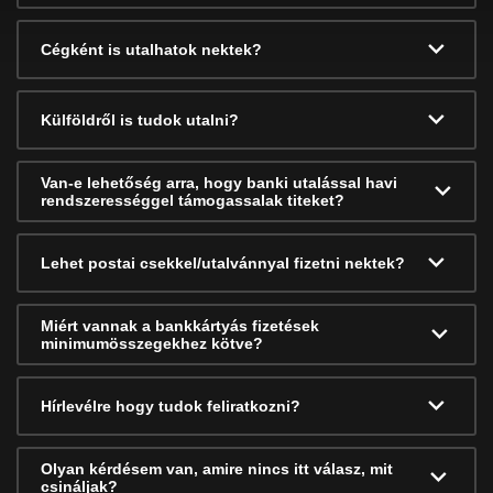
Cégként is utalhatok nektek?
Külföldről is tudok utalni?
Van-e lehetőség arra, hogy banki utalással havi
rendszerességgel támogassalak titeket?
Lehet postai csekkel/utalvánnyal fizetni nektek?
Miért vannak a bankkártyás fizetések
minimumösszegekhez kötve?
Hírlevélre hogy tudok feliratkozni?
Olyan kérdésem van, amire nincs itt válasz, mit
csináljak?