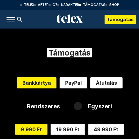
TELEX
AFTER
G7
KARAKTER
TÁMOGATÁS
SHOP
Támogatás
Támogatás
Bankkártya
PayPal
Átutalás
Rendszeres
Egyszeri
9 990 Ft
19 990 Ft
49 990 Ft