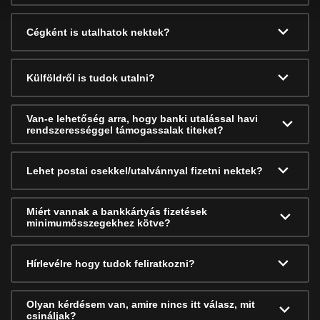
Cégként is utalhatok nektek?
Külföldről is tudok utalni?
Van-e lehetőség arra, hogy banki utalással havi
rendszerességgel támogassalak titeket?
Lehet postai csekkel/utalvánnyal fizetni nektek?
Miért vannak a bankkártyás fizetések
minimumösszegekhez kötve?
Hírlevélre hogy tudok feliratkozni?
Olyan kérdésem van, amire nincs itt válasz, mit
csináljak?