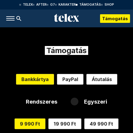
TELEX
AFTER
G7
KARAKTER
TÁMOGATÁS
SHOP
Támogatás
Támogatás
Bankkártya
PayPal
Átutalás
Rendszeres
Egyszeri
9 990 Ft
19 990 Ft
49 990 Ft