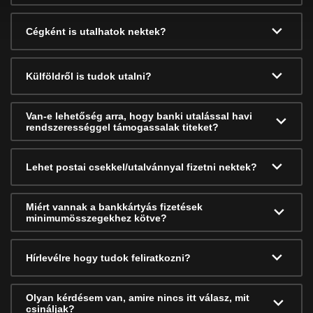
Cégként is utalhatok nektek?
Külföldről is tudok utalni?
Van-e lehetőség arra, hogy banki utalással havi
rendszerességgel támogassalak titeket?
Lehet postai csekkel/utalvánnyal fizetni nektek?
Miért vannak a bankkártyás fizetések
minimumösszegekhez kötve?
Hírlevélre hogy tudok feliratkozni?
Olyan kérdésem van, amire nincs itt válasz, mit
csináljak?