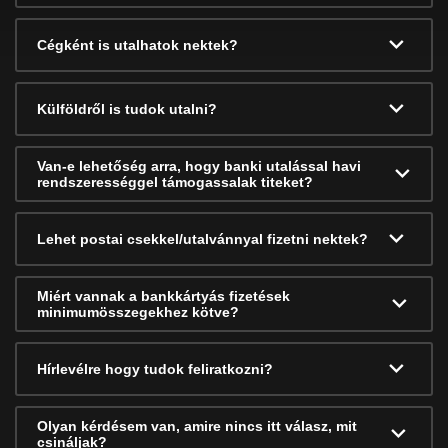
Cégként is utalhatok nektek?
Külföldről is tudok utalni?
Van-e lehetőség arra, hogy banki utalással havi
rendszerességgel támogassalak titeket?
Lehet postai csekkel/utalvánnyal fizetni nektek?
Miért vannak a bankkártyás fizetések
minimumösszegekhez kötve?
Hírlevélre hogy tudok feliratkozni?
Olyan kérdésem van, amire nincs itt válasz, mit
csináljak?