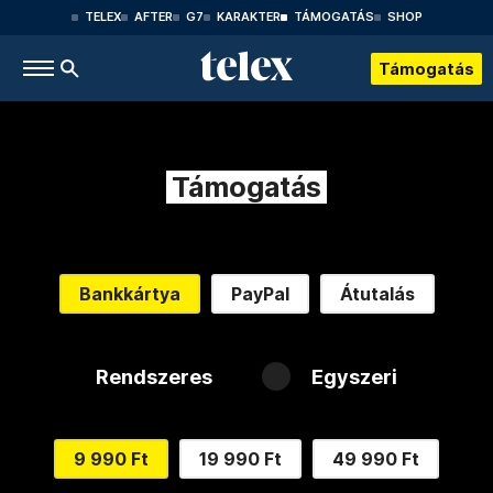
TELEX
AFTER
G7
KARAKTER
TÁMOGATÁS
SHOP
Támogatás
Támogatás
Bankkártya
PayPal
Átutalás
Rendszeres
Egyszeri
9 990 Ft
19 990 Ft
49 990 Ft