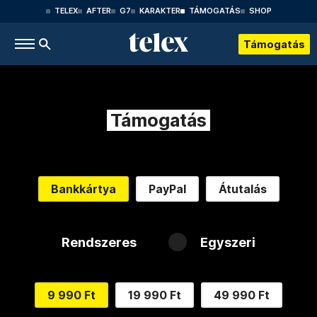
TELEX
AFTER
G7
KARAKTER
TÁMOGATÁS
SHOP
Támogatás
Támogatás
Bankkártya
PayPal
Átutalás
Rendszeres
Egyszeri
9 990 Ft
19 990 Ft
49 990 Ft