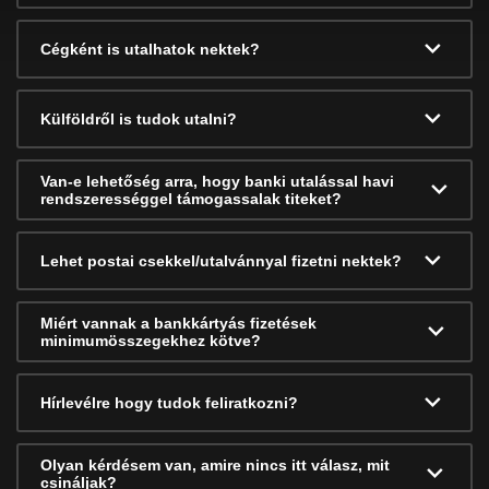
Cégként is utalhatok nektek?
Külföldről is tudok utalni?
Van-e lehetőség arra, hogy banki utalással havi
rendszerességgel támogassalak titeket?
Lehet postai csekkel/utalvánnyal fizetni nektek?
Miért vannak a bankkártyás fizetések
minimumösszegekhez kötve?
Hírlevélre hogy tudok feliratkozni?
Olyan kérdésem van, amire nincs itt válasz, mit
csináljak?