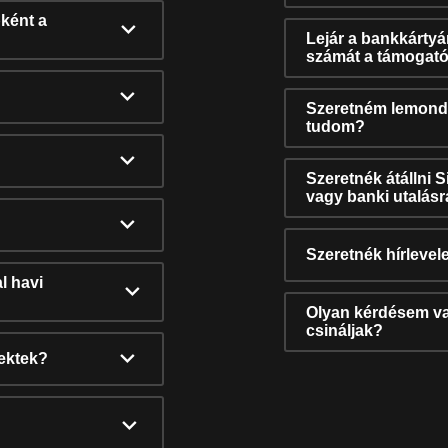
ként a
Lejár a bankkárty
számát a támogató
Szeretném lemonda
tudom?
Szeretnék átállni 
vagy banki utalás
Szeretnék hírlevele
l havi
Olyan kérdésem van
csináljak?
nektek?