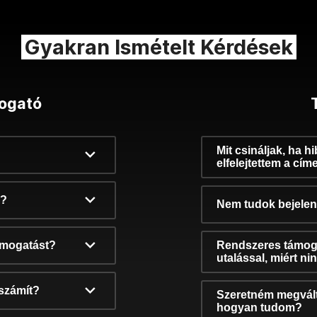
Gyakran Ismételt Kérdések
ogató
Mit csináljak, ha h
elfelejtettem a cím
k?
Nem tudok bejelent
támogatást?
Rendszeres támog
utalással, miért n
számít?
Szeretném megvált
hogyan tudom?