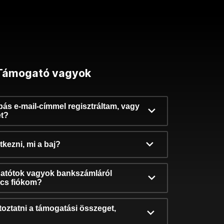
Támogató vagyok
ibás e-mail-címmel regisztráltam, vagy
et?
kezni, mi a baj?
atótok vagyok bankszámláról
incs fiókom?
oztatni a támogatási összeget,