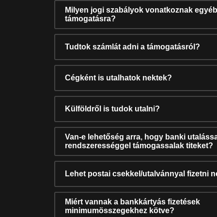
Milyen jogi szabályok vonatkoznak egyéb
támogatásra?
Tudtok számlát adni a támogatásról?
Cégként is utalhatok nektek?
Külföldről is tudok utalni?
Van-e lehetőség arra, hogy banki utalássa
rendszerességgel támogassalak titeket?
Lehet postai csekkel/utalvánnyal fizetni 
Miért vannak a bankkártyás fizetések
minimumösszegekhez kötve?