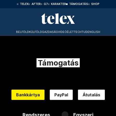
TELEX
AFTER
G7
KARAKTER
TÁMOGATÁS
SHOP
BELFÖLD
KÜLFÖLD
GAZDASÁG
VIDEÓ
ÉLET
TECHTUD
ENGLISH
Támogatás
Bankkártya
PayPal
Átutalás
Rendszeres
Egyszeri