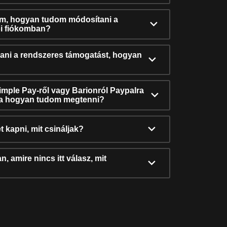
ám, hogyan tudom módosítani a
i fiókomban?
ni a rendszeres támogatást, hogyan
Simple Pay-ről vagy Barionról Paypalra
ra hogyan tudom megtenni?
t kapni, mit csináljak?
, amire nincs itt válasz, mit