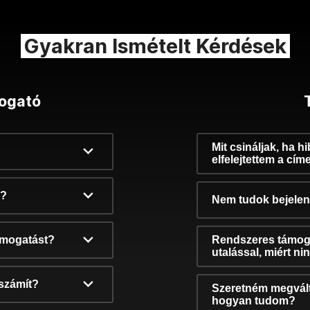
Gyakran Ismételt Kérdések
ogató
Mit csináljak, ha h
elfelejtettem a cím
k?
Nem tudok bejelent
támogatást?
Rendszeres támog
utalással, miért n
számít?
Szeretném megvált
hogyan tudom?