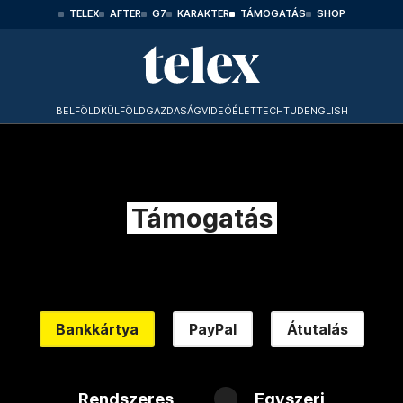
TELEX
AFTER
G7
KARAKTER
TÁMOGATÁS
SHOP
BELFÖLD
KÜLFÖLD
GAZDASÁG
VIDEÓ
ÉLET
TECHTUD
ENGLISH
Támogatás
Bankkártya
PayPal
Átutalás
Rendszeres
Egyszeri