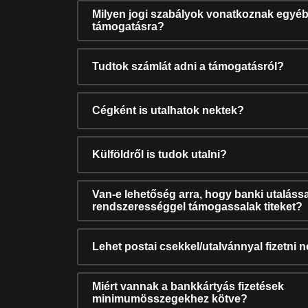
Milyen jogi szabályok vonatkoznak egyéb
támogatásra?
Tudtok számlát adni a támogatásról?
Cégként is utalhatok nektek?
Külföldről is tudok utalni?
Van-e lehetőség arra, hogy banki utalássa
rendszerességgel támogassalak titeket?
Lehet postai csekkel/utalvánnyal fizetni 
Miért vannak a bankkártyás fizetések
minimumösszegekhez kötve?