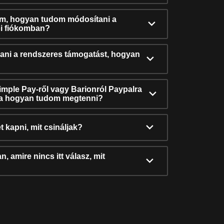
ám, hogyan tudom módosítani a
i fiókomban?
ni a rendszeres támogatást, hogyan
Simple Pay-ről vagy Barionról Paypalra
ra hogyan tudom megtenni?
t kapni, mit csináljak?
, amire nincs itt válasz, mit