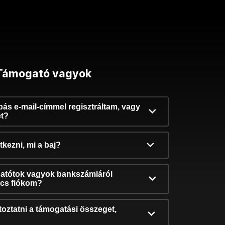
Támogató vagyok
ibás e-mail-címmel regisztráltam, vagy
et?
kezni, mi a baj?
atótok vagyok bankszámláról
incs fiókom?
oztatni a támogatási összeget,