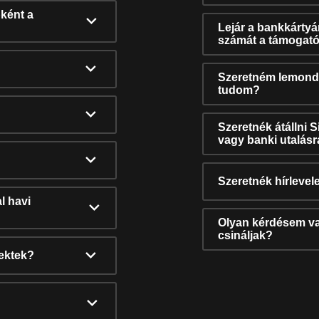
ként a
Lejár a bankkárty
számát a támogató
Szeretném lemonda
tudom?
Szeretnék átállni 
vagy banki utalás
Szeretnék hírlevele
l havi
Olyan kérdésem van
csináljak?
nektek?