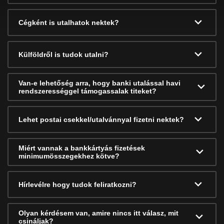
Cégként is utalhatok nektek?
Külföldről is tudok utalni?
Van-e lehetőség arra, hogy banki utalással havi
rendszerességgel támogassalak titeket?
Lehet postai csekkel/utalvánnyal fizetni nektek?
Miért vannak a bankkártyás fizetések
minimumösszegekhez kötve?
Hírlevélre hogy tudok feliratkozni?
Olyan kérdésem van, amire nincs itt válasz, mit
csináljak?