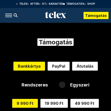
TELEX
AFTER
G7
KARAKTER
TÁMOGATÁS
SHOP
Támogatás
Támogatás
Bankkártya
PayPal
Átutalás
Rendszeres
Egyszeri
9 990 Ft
19 990 Ft
49 990 Ft