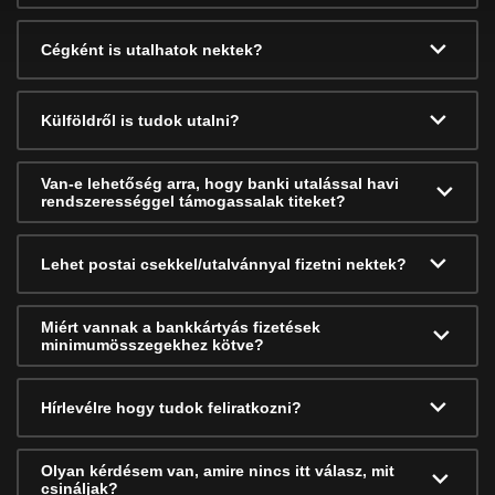
Cégként is utalhatok nektek?
Külföldről is tudok utalni?
Van-e lehetőség arra, hogy banki utalással havi
rendszerességgel támogassalak titeket?
Lehet postai csekkel/utalvánnyal fizetni nektek?
Miért vannak a bankkártyás fizetések
minimumösszegekhez kötve?
Hírlevélre hogy tudok feliratkozni?
Olyan kérdésem van, amire nincs itt válasz, mit
csináljak?