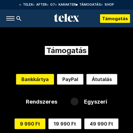
TELEX
AFTER
G7
KARAKTER
TÁMOGATÁS
SHOP
Támogatás
Támogatás
Bankkártya
PayPal
Átutalás
Rendszeres
Egyszeri
9 990 Ft
19 990 Ft
49 990 Ft