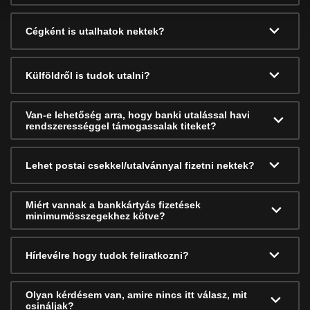
Cégként is utalhatok nektek?
Külföldről is tudok utalni?
Van-e lehetőség arra, hogy banki utalással havi
rendszerességgel támogassalak titeket?
Lehet postai csekkel/utalvánnyal fizetni nektek?
Miért vannak a bankkártyás fizetések
minimumösszegekhez kötve?
Hírlevélre hogy tudok feliratkozni?
Olyan kérdésem van, amire nincs itt válasz, mit
csináljak?