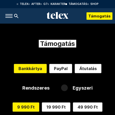
TELEX
AFTER
G7
KARAKTER
TÁMOGATÁS
SHOP
Támogatás
Támogatás
Bankkártya
PayPal
Átutalás
Rendszeres
Egyszeri
9 990 Ft
19 990 Ft
49 990 Ft