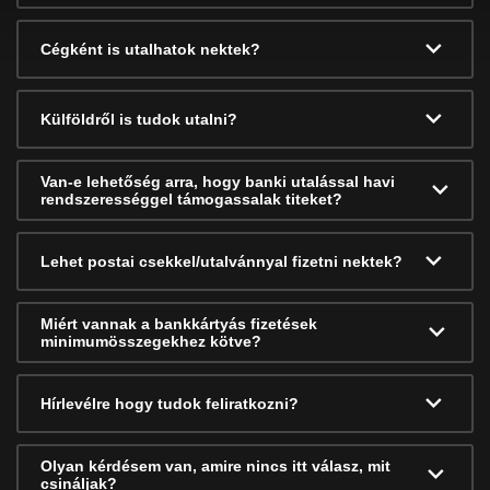
Cégként is utalhatok nektek?
Külföldről is tudok utalni?
Van-e lehetőség arra, hogy banki utalással havi
rendszerességgel támogassalak titeket?
Lehet postai csekkel/utalvánnyal fizetni nektek?
Miért vannak a bankkártyás fizetések
minimumösszegekhez kötve?
Hírlevélre hogy tudok feliratkozni?
Olyan kérdésem van, amire nincs itt válasz, mit
csináljak?