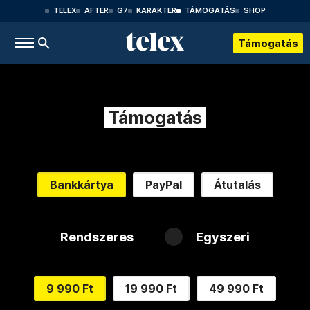
TELEX
AFTER
G7
KARAKTER
TÁMOGATÁS
SHOP
Támogatás
Támogatás
Bankkártya
PayPal
Átutalás
Rendszeres
Egyszeri
9 990 Ft
19 990 Ft
49 990 Ft