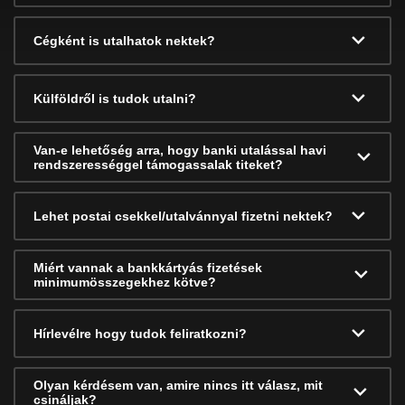
Cégként is utalhatok nektek?
Külföldről is tudok utalni?
Van-e lehetőség arra, hogy banki utalással havi
rendszerességgel támogassalak titeket?
Lehet postai csekkel/utalvánnyal fizetni nektek?
Miért vannak a bankkártyás fizetések
minimumösszegekhez kötve?
Hírlevélre hogy tudok feliratkozni?
Olyan kérdésem van, amire nincs itt válasz, mit
csináljak?