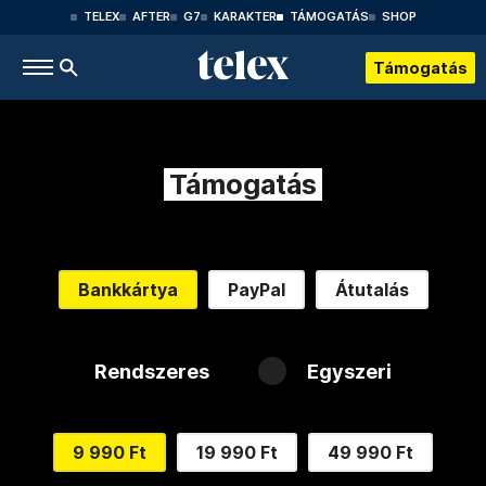
TELEX
AFTER
G7
KARAKTER
TÁMOGATÁS
SHOP
Támogatás
Támogatás
Bankkártya
PayPal
Átutalás
Rendszeres
Egyszeri
9 990 Ft
19 990 Ft
49 990 Ft