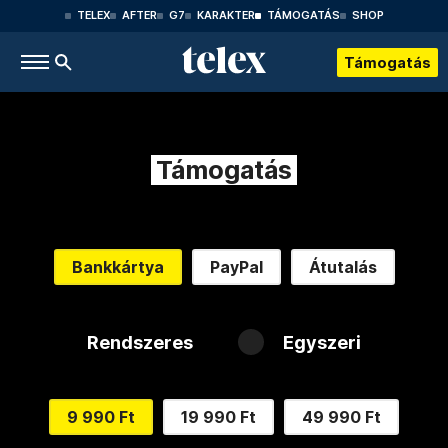
TELEX
AFTER
G7
KARAKTER
TÁMOGATÁS
SHOP
Támogatás
Támogatás
Bankkártya
PayPal
Átutalás
Rendszeres
Egyszeri
9 990 Ft
19 990 Ft
49 990 Ft