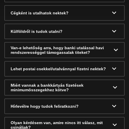
Cégként is utalhatok nektek?
Külföldről is tudok utalni?
Van-e lehetőség arra, hogy banki utalással havi
rendszerességgel támogassalak titeket?
Lehet postai csekkel/utalvánnyal fizetni nektek?
Miért vannak a bankkártyás fizetések
minimumösszegekhez kötve?
Hírlevélre hogy tudok feliratkozni?
Olyan kérdésem van, amire nincs itt válasz, mit
csináljak?