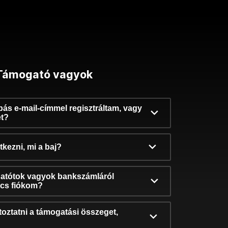
Támogató vagyok
ibás e-mail-címmel regisztráltam, vagy
et?
kezni, mi a baj?
atótok vagyok bankszámláról
incs fiókom?
oztatni a támogatási összeget,