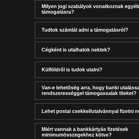
Milyen jogi szabályok vonatkoznak egyéb
támogatásra?
Tudtok számlát adni a támogatásról?
Cégként is utalhatok nektek?
Külföldről is tudok utalni?
Van-e lehetőség arra, hogy banki utalássa
rendszerességgel támogassalak titeket?
Lehet postai csekkel/utalvánnyal fizetni 
Miért vannak a bankkártyás fizetések
minimumösszegekhez kötve?