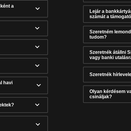
ként a
Lejár a bankkárty
számát a támogató
Szeretném lemonda
tudom?
Szeretnék átállni 
vagy banki utalás
Szeretnék hírlevele
l havi
Olyan kérdésem van
csináljak?
nektek?