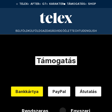
TELEX
AFTER
G7
KARAKTER
TÁMOGATÁS
SHOP
BELFÖLD
KÜLFÖLD
GAZDASÁG
VIDEÓ
ÉLET
TECHTUD
ENGLISH
Támogatás
Bankkártya
PayPal
Átutalás
Rendszeres
Egyszeri