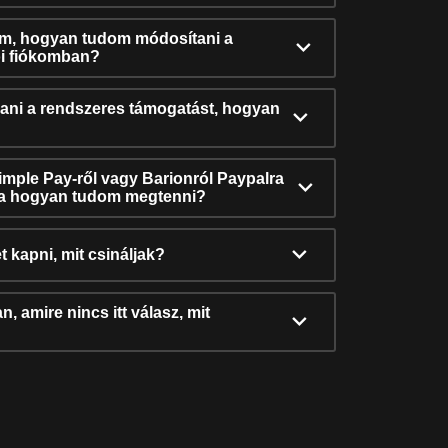
ám, hogyan tudom módosítani a
i fiókomban?
ni a rendszeres támogatást, hogyan
Simple Pay-ről vagy Barionról Paypalra
ra hogyan tudom megtenni?
t kapni, mit csináljak?
, amire nincs itt válasz, mit