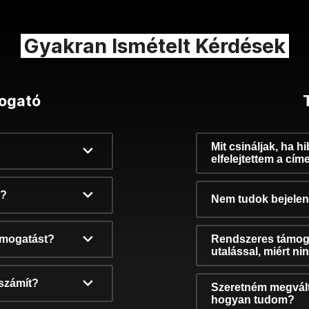
Gyakran Ismételt Kérdések
ogató
Mit csináljak, ha h
elfelejtettem a cím
k?
Nem tudok bejelent
támogatást?
Rendszeres támog
utalással, miért n
számít?
Szeretném megvált
hogyan tudom?