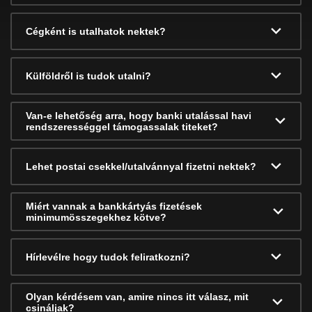
Cégként is utalhatok nektek?
Külföldről is tudok utalni?
Van-e lehetőség arra, hogy banki utalással havi
rendszerességgel támogassalak titeket?
Lehet postai csekkel/utalvánnyal fizetni nektek?
Miért vannak a bankkártyás fizetések
minimumösszegekhez kötve?
Hírlevélre hogy tudok feliratkozni?
Olyan kérdésem van, amire nincs itt válasz, mit
csináljak?