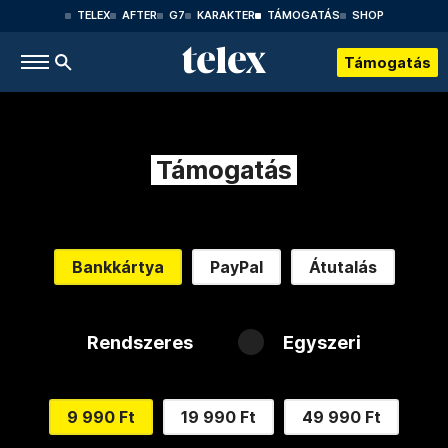
TELEX
AFTER
G7
KARAKTER
TÁMOGATÁS
SHOP
Támogatás
Támogatás
Bankkártya
PayPal
Átutalás
Rendszeres
Egyszeri
9 990 Ft
19 990 Ft
49 990 Ft