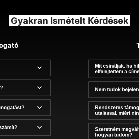
Gyakran Ismételt Kérdések
ogató
Mit csináljak, ha h
elfelejtettem a cím
k?
Nem tudok bejelent
támogatást?
Rendszeres támog
utalással, miért n
számít?
Szeretném megvált
hogyan tudom?