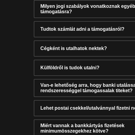
Milyen jogi szabályok vonatkoznak egyéb
támogatásra?
Tudtok számlát adni a támogatásról?
Cégként is utalhatok nektek?
Külföldről is tudok utalni?
Van-e lehetőség arra, hogy banki utalássa
rendszerességgel támogassalak titeket?
Lehet postai csekkel/utalvánnyal fizetni 
Miért vannak a bankkártyás fizetések
minimumösszegekhez kötve?