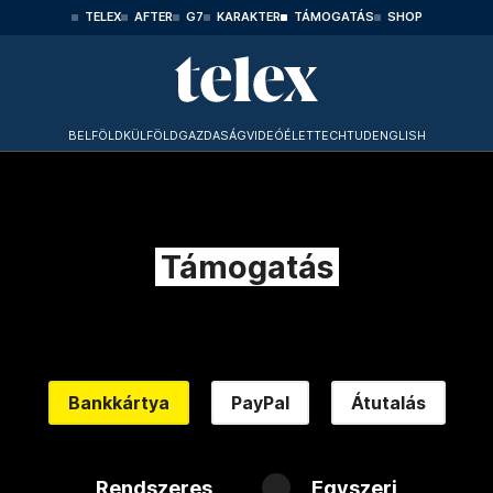
TELEX
AFTER
G7
KARAKTER
TÁMOGATÁS
SHOP
BELFÖLD
KÜLFÖLD
GAZDASÁG
VIDEÓ
ÉLET
TECHTUD
ENGLISH
Támogatás
Bankkártya
PayPal
Átutalás
Rendszeres
Egyszeri