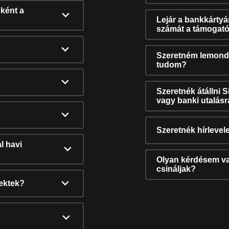
ként a
Lejár a bankkárty
számát a támogató
Szeretném lemonda
tudom?
Szeretnék átállni 
vagy banki utalás
Szeretnék hírlevele
l havi
Olyan kérdésem van
csináljak?
nektek?