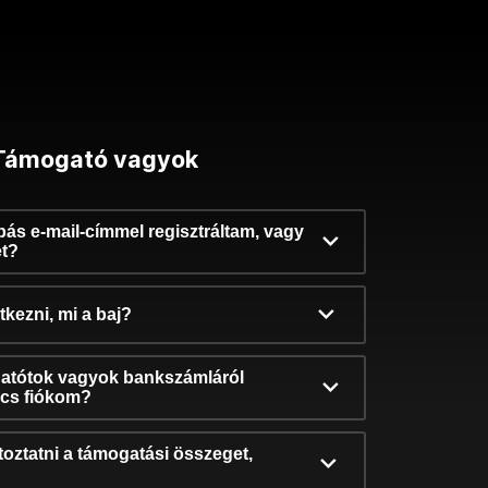
Támogató vagyok
ibás e-mail-címmel regisztráltam, vagy
et?
kezni, mi a baj?
atótok vagyok bankszámláról
incs fiókom?
oztatni a támogatási összeget,