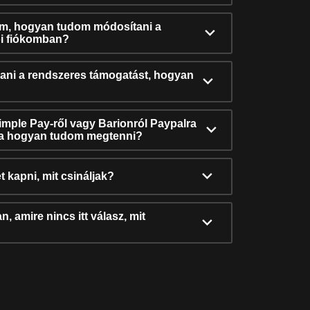
ám, hogyan tudom módosítani a
i fiókomban?
ni a rendszeres támogatást, hogyan
Simple Pay-ről vagy Barionról Paypalra
ra hogyan tudom megtenni?
t kapni, mit csináljak?
, amire nincs itt válasz, mit