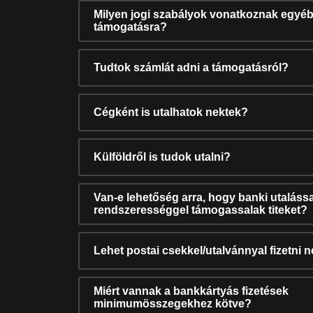
Milyen jogi szabályok vonatkoznak egyéb
támogatásra?
Tudtok számlát adni a támogatásról?
Cégként is utalhatok nektek?
Külföldről is tudok utalni?
Van-e lehetőség arra, hogy banki utalássa
rendszerességgel támogassalak titeket?
Lehet postai csekkel/utalvánnyal fizetni 
Miért vannak a bankkártyás fizetések
minimumösszegekhez kötve?