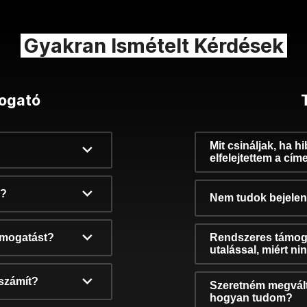
Gyakran Ismételt Kérdések
ogató
Mit csináljak, ha h
elfelejtettem a cím
k?
Nem tudok bejelent
támogatást?
Rendszeres támog
utalással, miért n
számít?
Szeretném megvált
hogyan tudom?