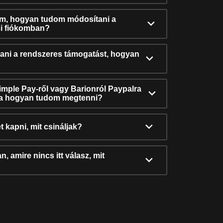
ám, hogyan tudom módosítani a
i fiókomban?
ni a rendszeres támogatást, hogyan
Simple Pay-ről vagy Barionról Paypalra
ra hogyan tudom megtenni?
t kapni, mit csináljak?
, amire nincs itt válasz, mit