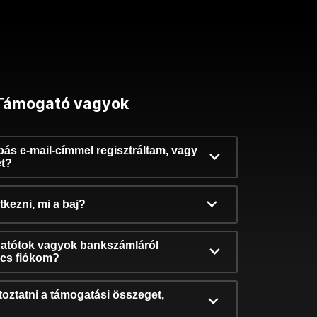
Támogató vagyok
ibás e-mail-címmel regisztráltam, vagy
et?
kezni, mi a baj?
atótok vagyok bankszámláról
incs fiókom?
oztatni a támogatási összeget,