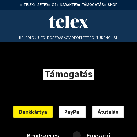
TELEX
AFTER
G7
KARAKTER
TÁMOGATÁS
SHOP
BELFÖLD
KÜLFÖLD
GAZDASÁG
VIDEÓ
ÉLET
TECHTUD
ENGLISH
Támogatás
Bankkártya
PayPal
Átutalás
Rendszeres
Egyszeri