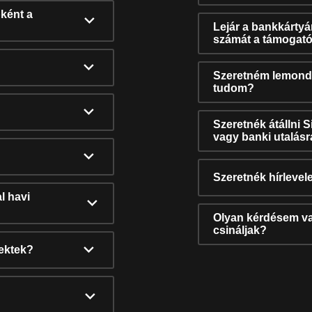
ként a
Lejár a bankkárty
számát a támogató
Szeretném lemonda
tudom?
Szeretnék átállni 
vagy banki utalás
Szeretnék hírlevele
l havi
Olyan kérdésem van
csináljak?
nektek?