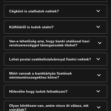
Cégként is utalhatok nektek?
Külföldről is tudok utalni?
Van-e lehetőség arra, hogy banki utalással havi
rendszerességgel támogassalak titeket?
Lehet postai csekkel/utalvánnyal fizetni nektek?
Miért vannak a bankkártyás fizetések
minimumösszegekhez kötve?
Hírlevélre hogy tudok feliratkozni?
Olyan kérdésem van, amire nincs itt válasz, mit
csináljak?