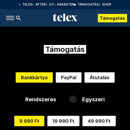
TELEX
AFTER
G7
KARAKTER
TÁMOGATÁS
SHOP
Támogatás
Támogatás
Bankkártya
PayPal
Átutalás
Rendszeres
Egyszeri
9 990 Ft
19 990 Ft
49 990 Ft