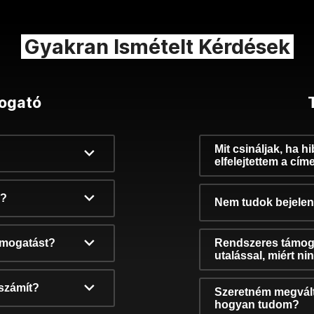
Gyakran Ismételt Kérdések
ogató
Mit csináljak, ha h
elfelejtettem a cím
k?
Nem tudok bejelent
támogatást?
Rendszeres támog
utalással, miért n
számít?
Szeretném megvált
hogyan tudom?