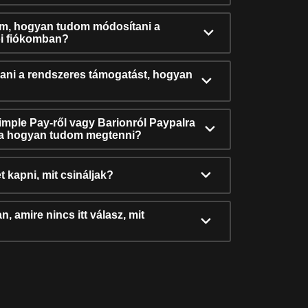
ám, hogyan tudom módosítani a
i fiókomban?
ni a rendszeres támogatást, hogyan
Simple Pay-ről vagy Barionról Paypalra
ra hogyan tudom megtenni?
t kapni, mit csináljak?
, amire nincs itt válasz, mit