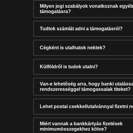
Milyen jogi szabályok vonatkoznak egyéb
támogatásra?
Tudtok számlát adni a támogatásról?
Cégként is utalhatok nektek?
Külföldről is tudok utalni?
Van-e lehetőség arra, hogy banki utalássa
rendszerességgel támogassalak titeket?
Lehet postai csekkel/utalvánnyal fizetni 
Miért vannak a bankkártyás fizetések
minimumösszegekhez kötve?