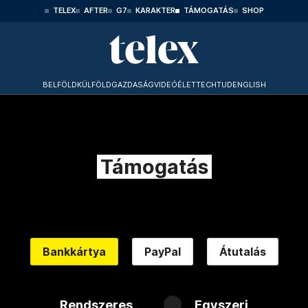
TELEX
AFTER
G7
KARAKTER
TÁMOGATÁS
SHOP
BELFÖLD
KÜLFÖLD
GAZDASÁG
VIDEÓ
ÉLET
TECHTUD
ENGLISH
Támogatás
Bankkártya
PayPal
Átutalás
Rendszeres
Egyszeri