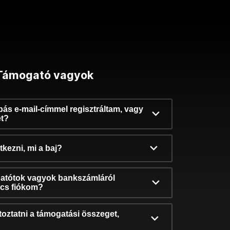
Támogató vagyok
ibás e-mail-címmel regisztráltam, vagy
et?
kezni, mi a baj?
atótok vagyok bankszámláról
incs fiókom?
oztatni a támogatási összeget,