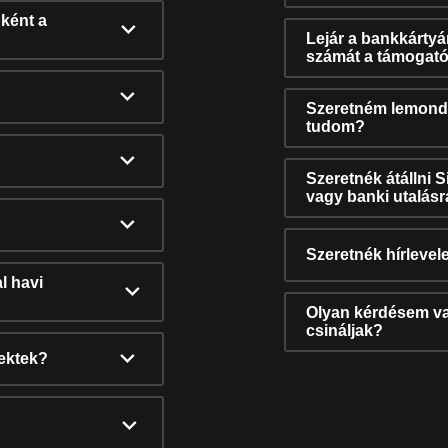
ként a
Lejár a bankkárty
számát a támogató
Szeretném lemonda
tudom?
Szeretnék átállni 
vagy banki utalás
Szeretnék hírlevele
l havi
Olyan kérdésem van
csináljak?
nektek?