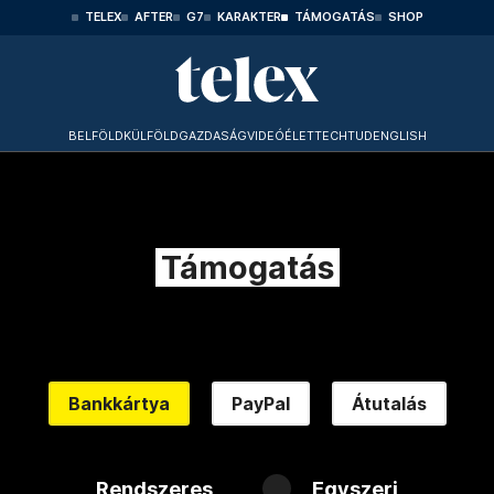
TELEX
AFTER
G7
KARAKTER
TÁMOGATÁS
SHOP
BELFÖLD
KÜLFÖLD
GAZDASÁG
VIDEÓ
ÉLET
TECHTUD
ENGLISH
Támogatás
Bankkártya
PayPal
Átutalás
Rendszeres
Egyszeri