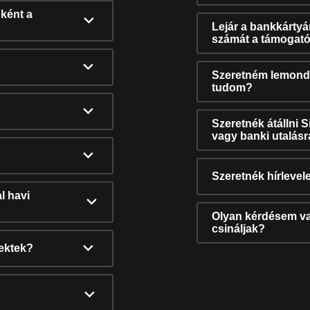
ként a
Lejár a bankkárty
számát a támogató
Szeretném lemonda
tudom?
Szeretnék átállni 
vagy banki utalás
Szeretnék hírlevele
l havi
Olyan kérdésem van
csináljak?
nektek?