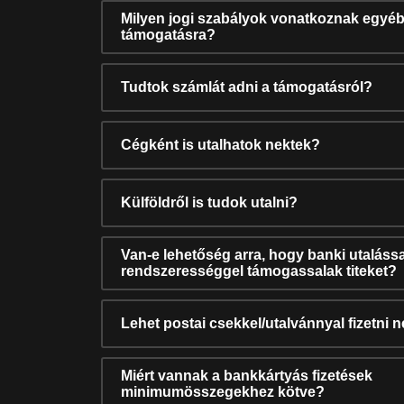
Milyen jogi szabályok vonatkoznak egyéb
támogatásra?
Tudtok számlát adni a támogatásról?
Cégként is utalhatok nektek?
Külföldről is tudok utalni?
Van-e lehetőség arra, hogy banki utalássa
rendszerességgel támogassalak titeket?
Lehet postai csekkel/utalvánnyal fizetni 
Miért vannak a bankkártyás fizetések
minimumösszegekhez kötve?