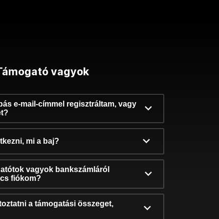
Támogató vagyok
ibás e-mail-címmel regisztráltam, vagy
et?
kezni, mi a baj?
atótok vagyok bankszámláról
incs fiókom?
oztatni a támogatási összeget,