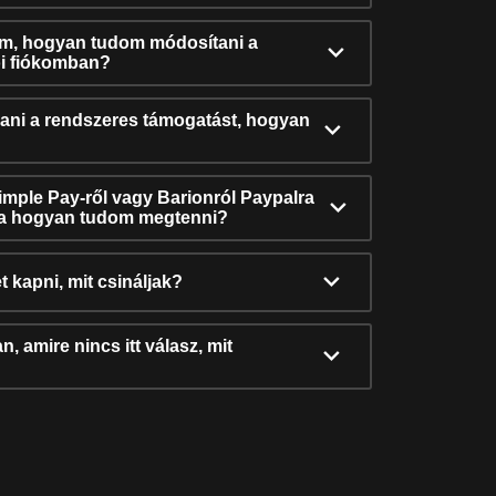
ám, hogyan tudom módosítani a
i fiókomban?
ni a rendszeres támogatást, hogyan
Simple Pay-ről vagy Barionról Paypalra
ra hogyan tudom megtenni?
t kapni, mit csináljak?
, amire nincs itt válasz, mit