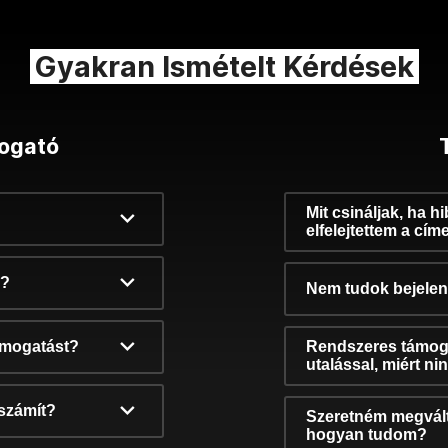
Gyakran Ismételt Kérdések
ogató
Mit csináljak, ha h
elfelejtettem a cím
k?
Nem tudok bejelent
támogatást?
Rendszeres támog
utalással, miért n
számít?
Szeretném megvált
hogyan tudom?