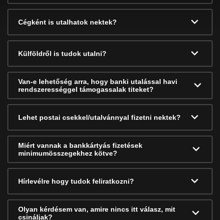
Cégként is utalhatok nektek?
Külföldről is tudok utalni?
Van-e lehetőség arra, hogy banki utalással havi
rendszerességgel támogassalak titeket?
Lehet postai csekkel/utalvánnyal fizetni nektek?
Miért vannak a bankkártyás fizetések
minimumösszegekhez kötve?
Hírlevélre hogy tudok feliratkozni?
Olyan kérdésem van, amire nincs itt válasz, mit
csináljak?