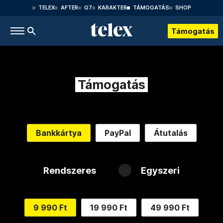
TELEX
AFTER
G7
KARAKTER
TÁMOGATÁS
SHOP
Támogatás
Támogatás
Bankkártya
PayPal
Átutalás
Rendszeres
Egyszeri
9 990 Ft
19 990 Ft
49 990 Ft