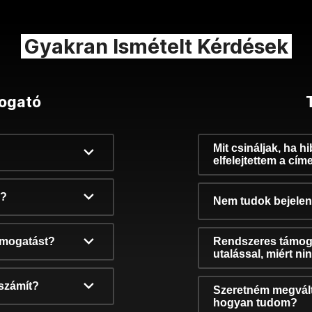
Gyakran Ismételt Kérdések
ogató
Mit csináljak, ha h
elfelejtettem a cím
k?
Nem tudok bejelent
támogatást?
Rendszeres támog
utalással, miért n
számít?
Szeretném megvált
hogyan tudom?