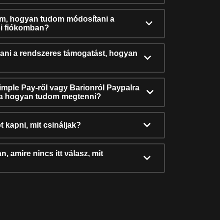
ám, hogyan tudom módosítani a
i fiókomban?
ni a rendszeres támogatást, hogyan
Simple Pay-ről vagy Barionról Paypalra
ra hogyan tudom megtenni?
t kapni, mit csináljak?
, amire nincs itt válasz, mit