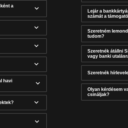
ként a
Lejár a bankkárty
számát a támogató
Szeretném lemonda
tudom?
Szeretnék átállni 
vagy banki utalás
Szeretnék hírlevele
l havi
Olyan kérdésem van
csináljak?
nektek?