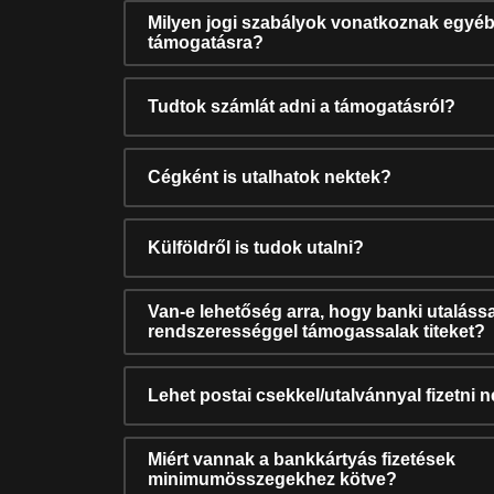
Milyen jogi szabályok vonatkoznak egyéb
támogatásra?
Tudtok számlát adni a támogatásról?
Cégként is utalhatok nektek?
Külföldről is tudok utalni?
Van-e lehetőség arra, hogy banki utalássa
rendszerességgel támogassalak titeket?
Lehet postai csekkel/utalvánnyal fizetni 
Miért vannak a bankkártyás fizetések
minimumösszegekhez kötve?