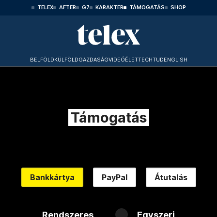
TELEX
AFTER
G7
KARAKTER
TÁMOGATÁS
SHOP
BELFÖLD
KÜLFÖLD
GAZDASÁG
VIDEÓ
ÉLET
TECHTUD
ENGLISH
Támogatás
Bankkártya
PayPal
Átutalás
Rendszeres
Egyszeri