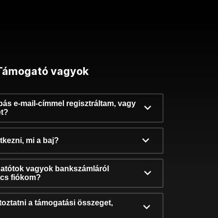
Támogató vagyok
ibás e-mail-címmel regisztráltam, vagy
et?
kezni, mi a baj?
atótok vagyok bankszámláról
incs fiókom?
oztatni a támogatási összeget,