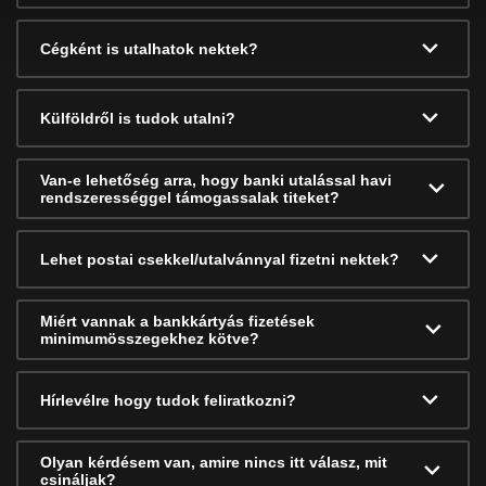
Cégként is utalhatok nektek?
Külföldről is tudok utalni?
Van-e lehetőség arra, hogy banki utalással havi
rendszerességgel támogassalak titeket?
Lehet postai csekkel/utalvánnyal fizetni nektek?
Miért vannak a bankkártyás fizetések
minimumösszegekhez kötve?
Hírlevélre hogy tudok feliratkozni?
Olyan kérdésem van, amire nincs itt válasz, mit
csináljak?