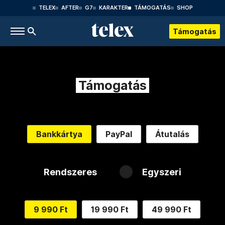
TELEX
AFTER
G7
KARAKTER
TÁMOGATÁS
SHOP
Támogatás
Támogatás
Bankkártya
PayPal
Átutalás
Rendszeres
Egyszeri
9 990 Ft
19 990 Ft
49 990 Ft