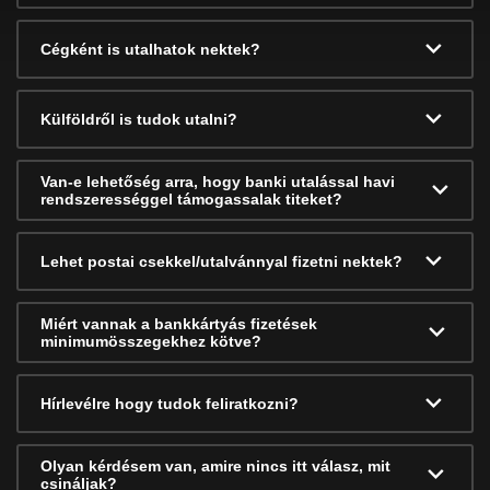
Cégként is utalhatok nektek?
Külföldről is tudok utalni?
Van-e lehetőség arra, hogy banki utalással havi
rendszerességgel támogassalak titeket?
Lehet postai csekkel/utalvánnyal fizetni nektek?
Miért vannak a bankkártyás fizetések
minimumösszegekhez kötve?
Hírlevélre hogy tudok feliratkozni?
Olyan kérdésem van, amire nincs itt válasz, mit
csináljak?