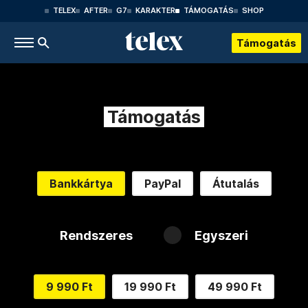
TELEX
AFTER
G7
KARAKTER
TÁMOGATÁS
SHOP
Támogatás
Támogatás
Bankkártya
PayPal
Átutalás
Rendszeres
Egyszeri
9 990 Ft
19 990 Ft
49 990 Ft