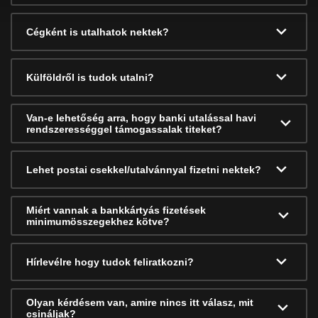
Cégként is utalhatok nektek?
Külföldről is tudok utalni?
Van-e lehetőség arra, hogy banki utalással havi
rendszerességgel támogassalak titeket?
Lehet postai csekkel/utalvánnyal fizetni nektek?
Miért vannak a bankkártyás fizetések
minimumösszegekhez kötve?
Hírlevélre hogy tudok feliratkozni?
Olyan kérdésem van, amire nincs itt válasz, mit
csináljak?