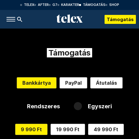
TELEX
AFTER
G7
KARAKTER
TÁMOGATÁS
SHOP
Támogatás
Támogatás
Bankkártya
PayPal
Átutalás
Rendszeres
Egyszeri
9 990 Ft
19 990 Ft
49 990 Ft