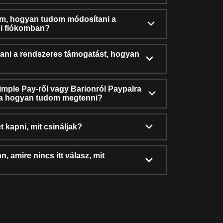
ám, hogyan tudom módosítani a
i fiókomban?
ni a rendszeres támogatást, hogyan
Simple Pay-ről vagy Barionról Paypalra
ra hogyan tudom megtenni?
t kapni, mit csináljak?
, amire nincs itt válasz, mit