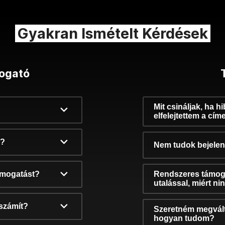
Gyakran Ismételt Kérdések
ogató
Mit csináljak, ha h
elfelejtettem a cím
k?
Nem tudok bejelent
támogatást?
Rendszeres támog
utalással, miért n
számít?
Szeretném megvált
hogyan tudom?