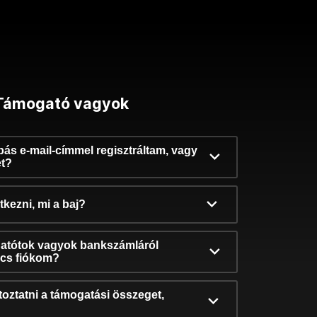
Támogató vagyok
ibás e-mail-címmel regisztráltam, vagy
et?
kezni, mi a baj?
atótok vagyok bankszámláról
incs fiókom?
oztatni a támogatási összeget,