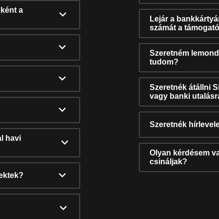
ként a
Lejár a bankkárty
számát a támogató
Szeretném lemonda
tudom?
Szeretnék átállni 
vagy banki utalás
Szeretnék hírlevele
l havi
Olyan kérdésem van
csináljak?
nektek?