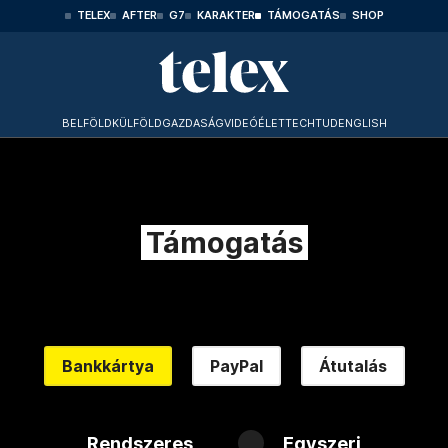
TELEX
AFTER
G7
KARAKTER
TÁMOGATÁS
SHOP
BELFÖLD
KÜLFÖLD
GAZDASÁG
VIDEÓ
ÉLET
TECHTUD
ENGLISH
Támogatás
Bankkártya
PayPal
Átutalás
Rendszeres
Egyszeri