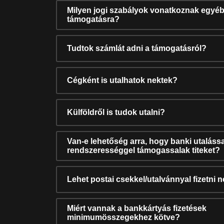
Milyen jogi szabályok vonatkoznak egyéb
támogatásra?
Tudtok számlát adni a támogatásról?
Cégként is utalhatok nektek?
Külföldről is tudok utalni?
Van-e lehetőség arra, hogy banki utalássa
rendszerességgel támogassalak titeket?
Lehet postai csekkel/utalvánnyal fizetni 
Miért vannak a bankkártyás fizetések
minimumösszegekhez kötve?