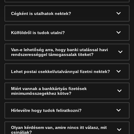
Cégként is utalhatok nektek?
Külföldről is tudok utalni?
Van-e lehetőség arra, hogy banki utalással havi
rendszerességgel támogassalak titeket?
Lehet postai csekkel/utalvánnyal fizetni nektek?
Miért vannak a bankkártyás fizetések
minimumösszegekhez kötve?
Hírlevélre hogy tudok feliratkozni?
Olyan kérdésem van, amire nincs itt válasz, mit
csináljak?