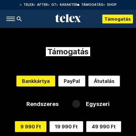
TELEX
AFTER
G7
KARAKTER
TÁMOGATÁS
SHOP
Támogatás
Támogatás
Bankkártya
PayPal
Átutalás
Rendszeres
Egyszeri
9 990 Ft
19 990 Ft
49 990 Ft