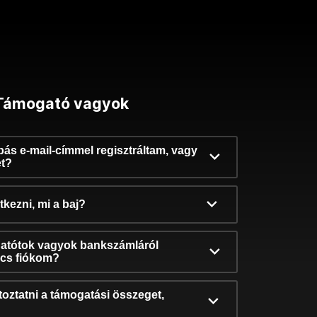
Támogató vagyok
ibás e-mail-címmel regisztráltam, vagy
et?
kezni, mi a baj?
atótok vagyok bankszámláról
incs fiókom?
oztatni a támogatási összeget,