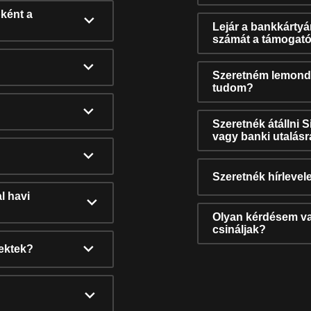
ként a
Lejár a bankkárty
számát a támogató
Szeretném lemonda
tudom?
Szeretnék átállni 
vagy banki utalás
Szeretnék hírlevele
l havi
Olyan kérdésem van
csináljak?
nektek?