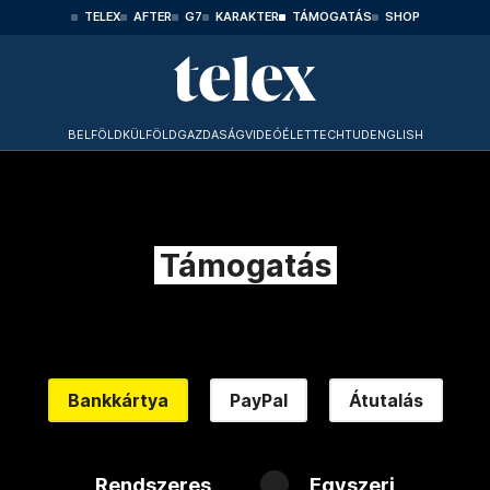
TELEX
AFTER
G7
KARAKTER
TÁMOGATÁS
SHOP
BELFÖLD
KÜLFÖLD
GAZDASÁG
VIDEÓ
ÉLET
TECHTUD
ENGLISH
Támogatás
Bankkártya
PayPal
Átutalás
Rendszeres
Egyszeri