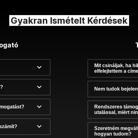
Gyakran Ismételt Kérdések
ogató
Mit csináljak, ha h
elfelejtettem a cím
k?
Nem tudok bejelent
támogatást?
Rendszeres támog
utalással, miért n
számít?
Szeretném megvált
hogyan tudom?