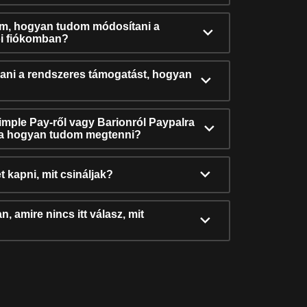
ám, hogyan tudom módosítani a
i fiókomban?
ni a rendszeres támogatást, hogyan
Simple Pay-ről vagy Barionról Paypalra
ra hogyan tudom megtenni?
t kapni, mit csináljak?
, amire nincs itt válasz, mit