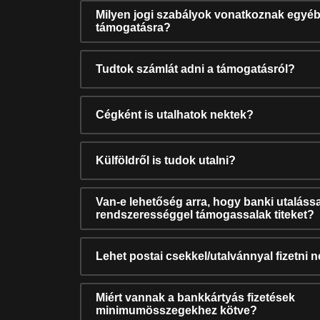
Milyen jogi szabályok vonatkoznak egyéb
támogatásra?
Tudtok számlát adni a támogatásról?
Cégként is utalhatok nektek?
Külföldről is tudok utalni?
Van-e lehetőség arra, hogy banki utalássa
rendszerességgel támogassalak titeket?
Lehet postai csekkel/utalvánnyal fizetni 
Miért vannak a bankkártyás fizetések
minimumösszegekhez kötve?