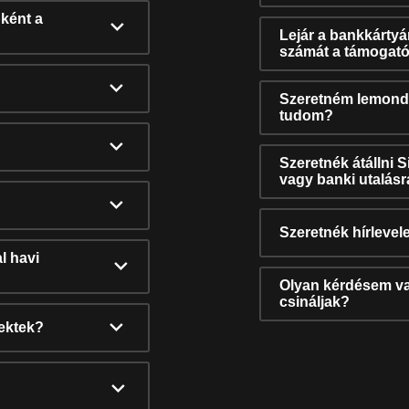
ként a
Lejár a bankkárty
számát a támogató
Szeretném lemonda
tudom?
Szeretnék átállni 
vagy banki utalás
Szeretnék hírlevele
l havi
Olyan kérdésem van
csináljak?
nektek?