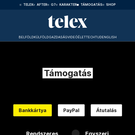
TELEX
AFTER
G7
KARAKTER
TÁMOGATÁS
SHOP
BELFÖLD
KÜLFÖLD
GAZDASÁG
VIDEÓ
ÉLET
TECHTUD
ENGLISH
Támogatás
Bankkártya
PayPal
Átutalás
Rendszeres
Egyszeri