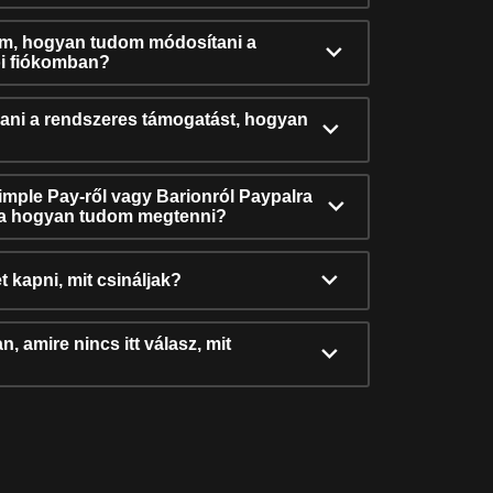
ám, hogyan tudom módosítani a
i fiókomban?
ni a rendszeres támogatást, hogyan
Simple Pay-ről vagy Barionról Paypalra
ra hogyan tudom megtenni?
t kapni, mit csináljak?
, amire nincs itt válasz, mit