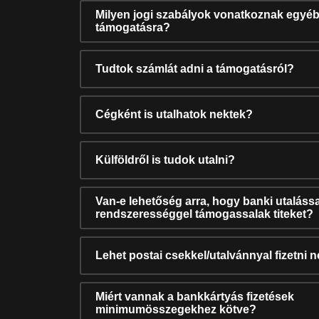
Milyen jogi szabályok vonatkoznak egyéb
támogatásra?
Tudtok számlát adni a támogatásról?
Cégként is utalhatok nektek?
Külföldről is tudok utalni?
Van-e lehetőség arra, hogy banki utalássa
rendszerességgel támogassalak titeket?
Lehet postai csekkel/utalvánnyal fizetni 
Miért vannak a bankkártyás fizetések
minimumösszegekhez kötve?