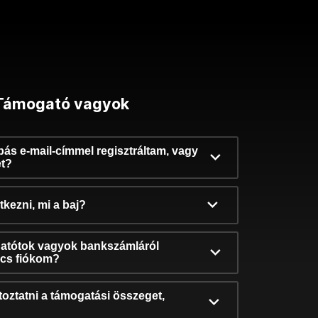
Támogató vagyok
ibás e-mail-címmel regisztráltam, vagy
et?
kezni, mi a baj?
atótok vagyok bankszámláról
incs fiókom?
oztatni a támogatási összeget,