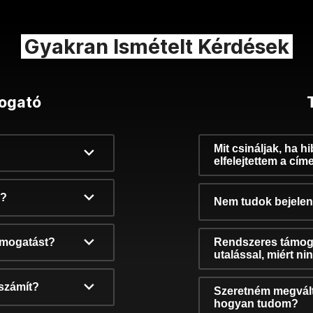
Gyakran Ismételt Kérdések
ogató
Mit csináljak, ha h
elfelejtettem a cím
k?
Nem tudok bejelent
támogatást?
Rendszeres támog
utalással, miért n
számít?
Szeretném megvált
hogyan tudom?