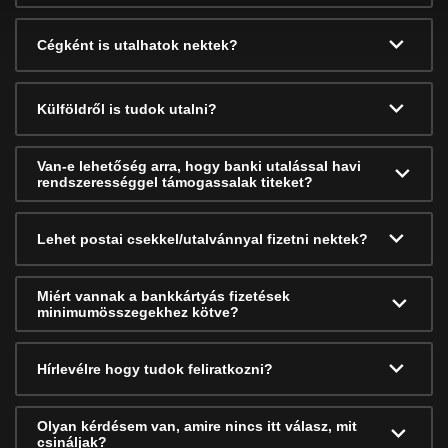
Cégként is utalhatok nektek?
Külföldről is tudok utalni?
Van-e lehetőség arra, hogy banki utalással havi
rendszerességgel támogassalak titeket?
Lehet postai csekkel/utalvánnyal fizetni nektek?
Miért vannak a bankkártyás fizetések
minimumösszegekhez kötve?
Hírlevélre hogy tudok feliratkozni?
Olyan kérdésem van, amire nincs itt válasz, mit
csináljak?