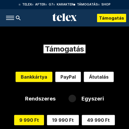
TELEX
AFTER
G7
KARAKTER
TÁMOGATÁS
SHOP
Támogatás
Támogatás
Bankkártya
PayPal
Átutalás
Rendszeres
Egyszeri
9 990 Ft
19 990 Ft
49 990 Ft