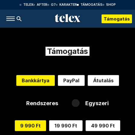
TELEX
AFTER
G7
KARAKTER
TÁMOGATÁS
SHOP
Támogatás
Támogatás
Bankkártya
PayPal
Átutalás
Rendszeres
Egyszeri
9 990 Ft
19 990 Ft
49 990 Ft