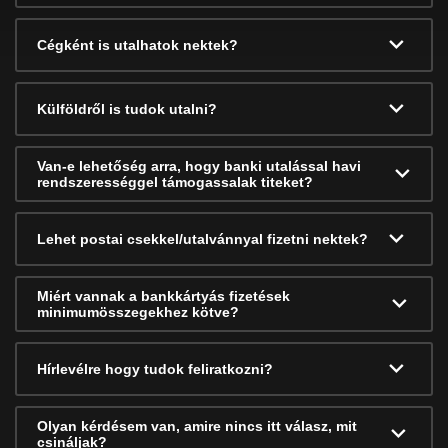
Cégként is utalhatok nektek?
Külföldről is tudok utalni?
Van-e lehetőség arra, hogy banki utalással havi
rendszerességgel támogassalak titeket?
Lehet postai csekkel/utalvánnyal fizetni nektek?
Miért vannak a bankkártyás fizetések
minimumösszegekhez kötve?
Hírlevélre hogy tudok feliratkozni?
Olyan kérdésem van, amire nincs itt válasz, mit
csináljak?