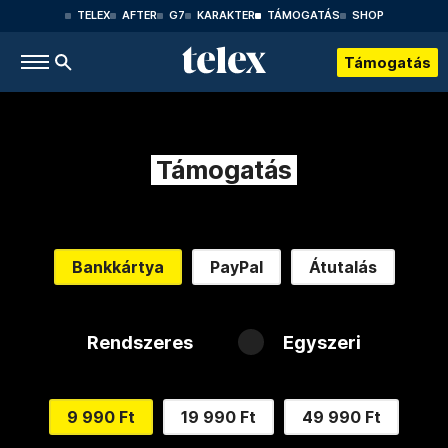
TELEX
AFTER
G7
KARAKTER
TÁMOGATÁS
SHOP
Támogatás
Támogatás
Bankkártya
PayPal
Átutalás
Rendszeres
Egyszeri
9 990 Ft
19 990 Ft
49 990 Ft