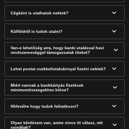
Cégként is utalhatok nektek?
Külföldről is tudok utalni?
Van-e lehetőség arra, hogy banki utalással havi
rendszerességgel támogassalak titeket?
Lehet postai csekkel/utalvánnyal fizetni nektek?
Miért vannak a bankkártyás fizetések
minimumösszegekhez kötve?
Hírlevélre hogy tudok feliratkozni?
Olyan kérdésem van, amire nincs itt válasz, mit
csináljak?