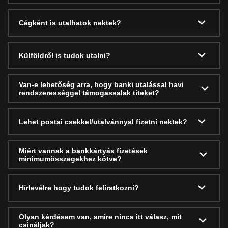
Cégként is utalhatok nektek?
Külföldről is tudok utalni?
Van-e lehetőség arra, hogy banki utalással havi
rendszerességgel támogassalak titeket?
Lehet postai csekkel/utalvánnyal fizetni nektek?
Miért vannak a bankkártyás fizetések
minimumösszegekhez kötve?
Hírlevélre hogy tudok feliratkozni?
Olyan kérdésem van, amire nincs itt válasz, mit
csináljak?