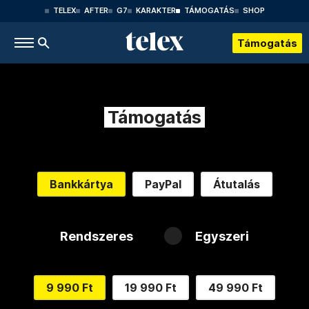
TELEX
AFTER
G7
KARAKTER
TÁMOGATÁS
SHOP
Támogatás
Támogatás
Bankkártya
PayPal
Átutalás
Rendszeres
Egyszeri
9 990 Ft
19 990 Ft
49 990 Ft