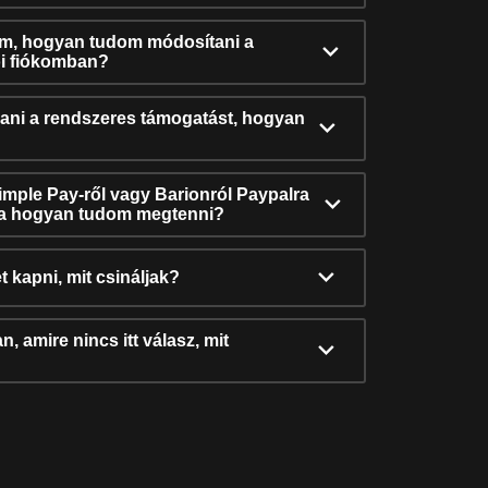
ám, hogyan tudom módosítani a
i fiókomban?
ni a rendszeres támogatást, hogyan
Simple Pay-ről vagy Barionról Paypalra
ra hogyan tudom megtenni?
t kapni, mit csináljak?
, amire nincs itt válasz, mit