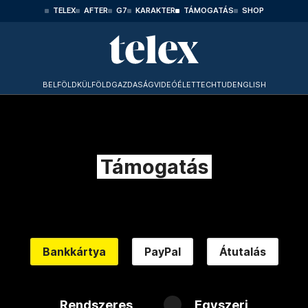
TELEX
AFTER
G7
KARAKTER
TÁMOGATÁS
SHOP
BELFÖLD
KÜLFÖLD
GAZDASÁG
VIDEÓ
ÉLET
TECHTUD
ENGLISH
Támogatás
Bankkártya
PayPal
Átutalás
Rendszeres
Egyszeri