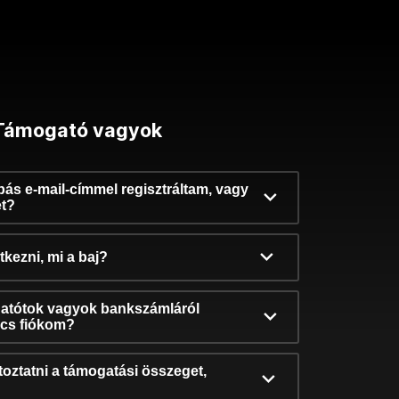
Támogató vagyok
ibás e-mail-címmel regisztráltam, vagy
et?
kezni, mi a baj?
atótok vagyok bankszámláról
incs fiókom?
oztatni a támogatási összeget,