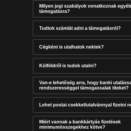
Milyen jogi szabályok vonatkoznak egyéb
támogatásra?
Tudtok számlát adni a támogatásról?
Cégként is utalhatok nektek?
Külföldről is tudok utalni?
Van-e lehetőség arra, hogy banki utalássa
rendszerességgel támogassalak titeket?
Lehet postai csekkel/utalvánnyal fizetni 
Miért vannak a bankkártyás fizetések
minimumösszegekhez kötve?