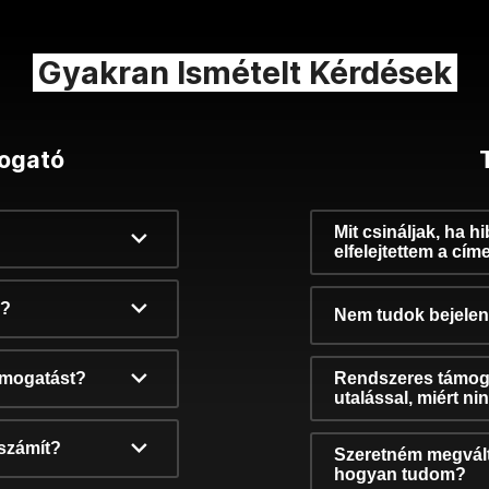
Gyakran Ismételt Kérdések
ogató
Mit csináljak, ha h
elfelejtettem a cím
k?
Nem tudok bejelent
támogatást?
Rendszeres támog
utalással, miért n
számít?
Szeretném megvált
hogyan tudom?