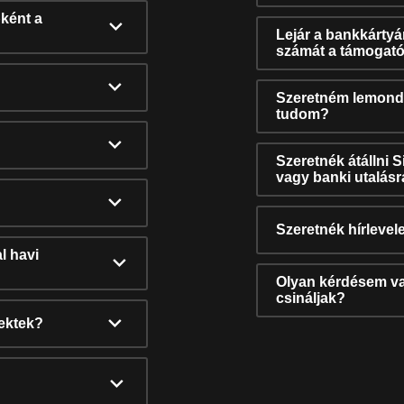
ként a
Lejár a bankkárty
számát a támogató
Szeretném lemonda
tudom?
Szeretnék átállni 
vagy banki utalás
Szeretnék hírlevele
l havi
Olyan kérdésem van
csináljak?
nektek?