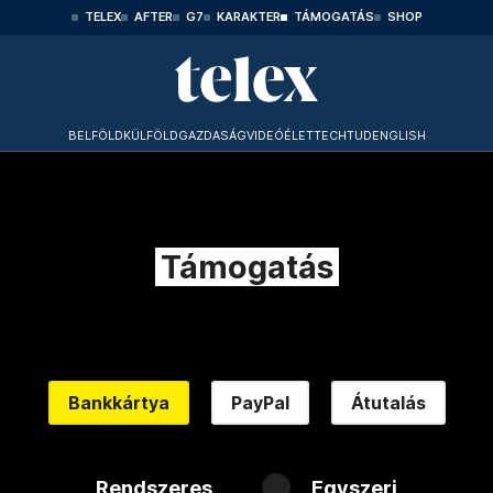
TELEX
AFTER
G7
KARAKTER
TÁMOGATÁS
SHOP
BELFÖLD
KÜLFÖLD
GAZDASÁG
VIDEÓ
ÉLET
TECHTUD
ENGLISH
Támogatás
Bankkártya
PayPal
Átutalás
Rendszeres
Egyszeri