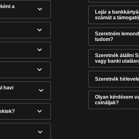
ként a
Lejár a bankkárty
számát a támogató
Szeretném lemonda
tudom?
Szeretnék átállni 
vagy banki utalás
Szeretnék hírlevele
l havi
Olyan kérdésem van
csináljak?
nektek?