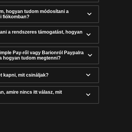
ám, hogyan tudom módosítani a
i fiókomban?
ni a rendszeres támogatást, hogyan
Simple Pay-ről vagy Barionról Paypalra
ra hogyan tudom megtenni?
t kapni, mit csináljak?
, amire nincs itt válasz, mit