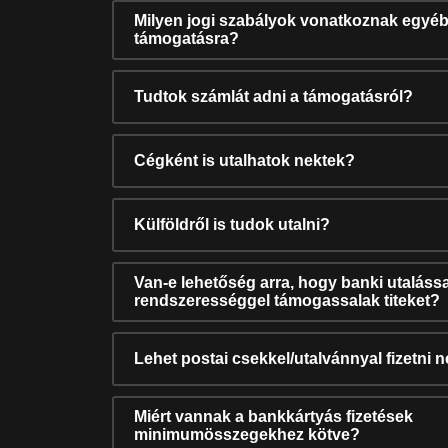
Milyen jogi szabályok vonatkoznak egyéb
támogatásra?
Tudtok számlát adni a támogatásról?
Cégként is utalhatok nektek?
Külföldről is tudok utalni?
Van-e lehetőség arra, hogy banki utalássa
rendszerességgel támogassalak titeket?
Lehet postai csekkel/utalvánnyal fizetni 
Miért vannak a bankkártyás fizetések
minimumösszegekhez kötve?