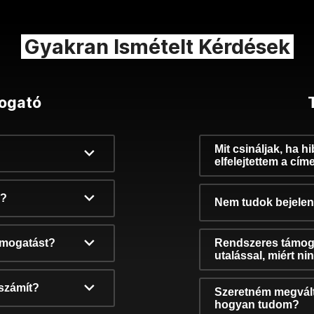
Gyakran Ismételt Kérdések
ogató
Mit csináljak, ha h
elfelejtettem a cím
k?
Nem tudok bejelent
támogatást?
Rendszeres támog
utalással, miért n
számít?
Szeretném megvált
hogyan tudom?