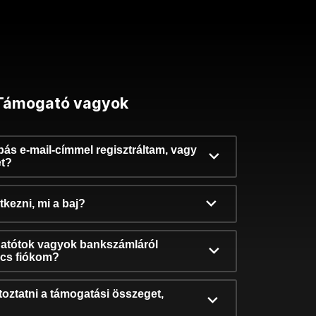
Támogató vagyok
ibás e-mail-címmel regisztráltam, vagy
et?
kezni, mi a baj?
atótok vagyok bankszámláról
incs fiókom?
oztatni a támogatási összeget,