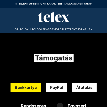
TELEX
AFTER
G7
KARAKTER
TÁMOGATÁS
SHOP
BELFÖLD
KÜLFÖLD
GAZDASÁG
VIDEÓ
ÉLET
TECHTUD
ENGLISH
Támogatás
Bankkártya
PayPal
Átutalás
Rendszeres
Egyszeri