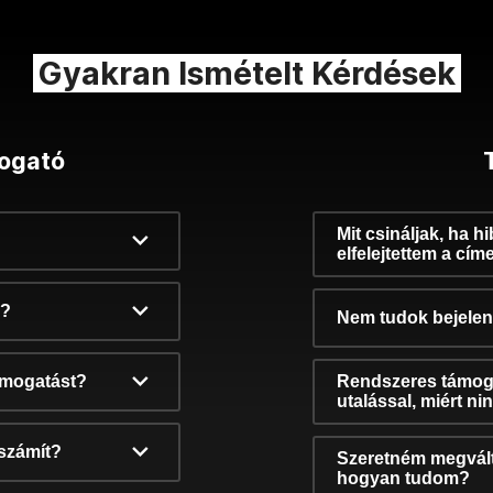
Gyakran Ismételt Kérdések
ogató
Mit csináljak, ha h
elfelejtettem a cím
k?
Nem tudok bejelent
támogatást?
Rendszeres támog
utalással, miért n
számít?
Szeretném megvált
hogyan tudom?