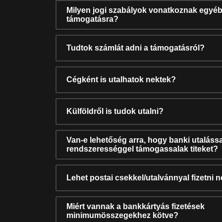
Milyen jogi szabályok vonatkoznak egyéb
támogatásra?
Tudtok számlát adni a támogatásról?
Cégként is utalhatok nektek?
Külföldről is tudok utalni?
Van-e lehetőség arra, hogy banki utalássa
rendszerességgel támogassalak titeket?
Lehet postai csekkel/utalvánnyal fizetni 
Miért vannak a bankkártyás fizetések
minimumösszegekhez kötve?