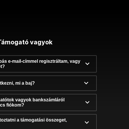
Támogató vagyok
ibás e-mail-címmel regisztráltam, vagy
et?
kezni, mi a baj?
atótok vagyok bankszámláról
incs fiókom?
oztatni a támogatási összeget,