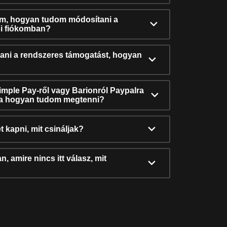
ám, hogyan tudom módosítani a
i fiókomban?
ni a rendszeres támogatást, hogyan
Simple Pay-ről vagy Barionról Paypalra
ra hogyan tudom megtenni?
t kapni, mit csináljak?
, amire nincs itt válasz, mit