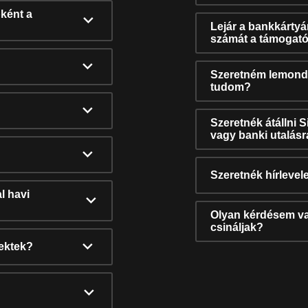
ként a
Lejár a bankkárty
számát a támogató
Szeretném lemonda
tudom?
Szeretnék átállni 
vagy banki utalás
Szeretnék hírlevele
l havi
Olyan kérdésem van
csináljak?
nektek?