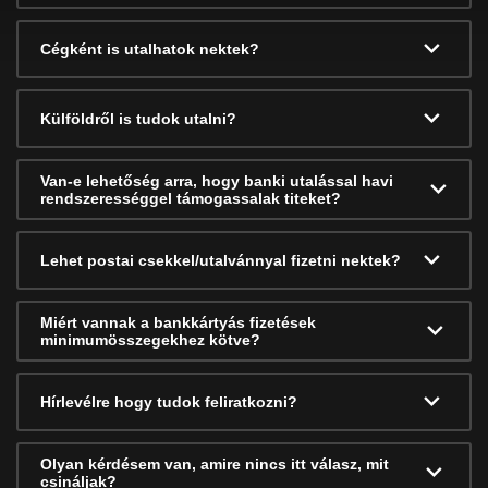
Cégként is utalhatok nektek?
Külföldről is tudok utalni?
Van-e lehetőség arra, hogy banki utalással havi
rendszerességgel támogassalak titeket?
Lehet postai csekkel/utalvánnyal fizetni nektek?
Miért vannak a bankkártyás fizetések
minimumösszegekhez kötve?
Hírlevélre hogy tudok feliratkozni?
Olyan kérdésem van, amire nincs itt válasz, mit
csináljak?