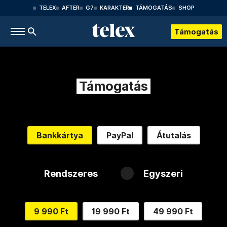
TELEX
AFTER
G7
KARAKTER
TÁMOGATÁS
SHOP
Támogatás
Támogatás
Bankkártya
PayPal
Átutalás
Rendszeres
Egyszeri
9 990 Ft
19 990 Ft
49 990 Ft