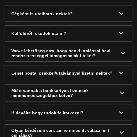
Cégként is utalhatok nektek?
Külföldről is tudok utalni?
Van-e lehetőség arra, hogy banki utalással havi
rendszerességgel támogassalak titeket?
Lehet postai csekkel/utalvánnyal fizetni nektek?
Miért vannak a bankkártyás fizetések
minimumösszegekhez kötve?
Hírlevélre hogy tudok feliratkozni?
Olyan kérdésem van, amire nincs itt válasz, mit
csináljak?