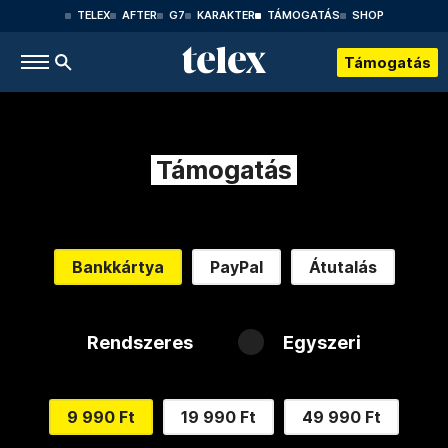
TELEX
AFTER
G7
KARAKTER
TÁMOGATÁS
SHOP
Támogatás
Támogatás
Bankkártya
PayPal
Átutalás
Rendszeres
Egyszeri
9 990 Ft
19 990 Ft
49 990 Ft