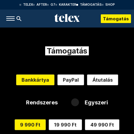
TELEX
AFTER
G7
KARAKTER
TÁMOGATÁS
SHOP
Támogatás
Támogatás
Bankkártya
PayPal
Átutalás
Rendszeres
Egyszeri
9 990 Ft
19 990 Ft
49 990 Ft