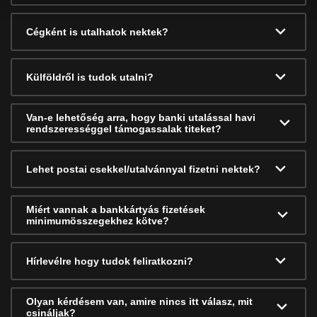
Cégként is utalhatok nektek?
Külföldről is tudok utalni?
Van-e lehetőség arra, hogy banki utalással havi
rendszerességgel támogassalak titeket?
Lehet postai csekkel/utalvánnyal fizetni nektek?
Miért vannak a bankkártyás fizetések
minimumösszegekhez kötve?
Hírlevélre hogy tudok feliratkozni?
Olyan kérdésem van, amire nincs itt válasz, mit
csináljak?