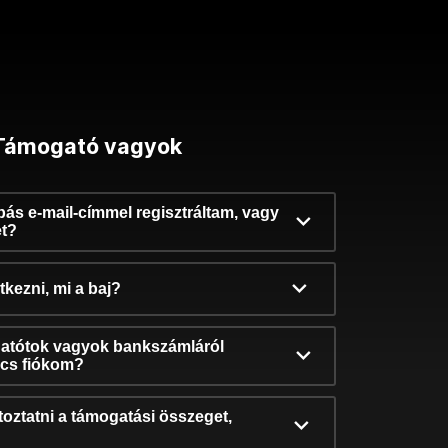
Támogató vagyok
ibás e-mail-címmel regisztráltam, vagy
et?
kezni, mi a baj?
atótok vagyok bankszámláról
incs fiókom?
oztatni a támogatási összeget,