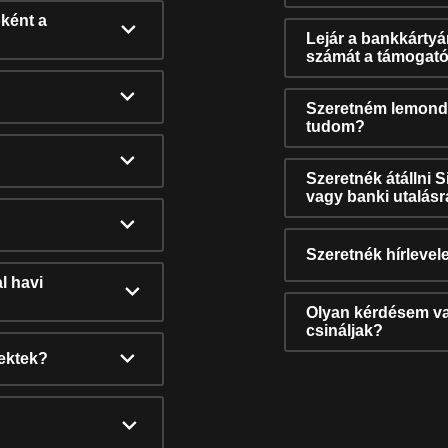
ként a
Lejár a bankkárty
számát a támogató
Szeretném lemonda
tudom?
Szeretnék átállni 
vagy banki utalás
Szeretnék hírlevele
l havi
Olyan kérdésem van
csináljak?
nektek?