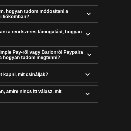
ám, hogyan tudom módosítani a
i fiókomban?
ni a rendszeres támogatást, hogyan
Simple Pay-ről vagy Barionról Paypalra
ra hogyan tudom megtenni?
t kapni, mit csináljak?
, amire nincs itt válasz, mit