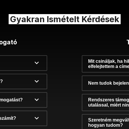
Gyakran Ismételt Kérdések
ogató
Mit csináljak, ha h
elfelejtettem a cím
k?
Nem tudok bejelent
támogatást?
Rendszeres támog
utalással, miért n
számít?
Szeretném megvált
hogyan tudom?