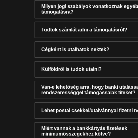
Milyen jogi szabályok vonatkoznak egyéb
támogatásra?
Tudtok számlát adni a támogatásról?
Cégként is utalhatok nektek?
Külföldről is tudok utalni?
Van-e lehetőség arra, hogy banki utalássa
rendszerességgel támogassalak titeket?
Lehet postai csekkel/utalvánnyal fizetni 
Miért vannak a bankkártyás fizetések
minimumösszegekhez kötve?