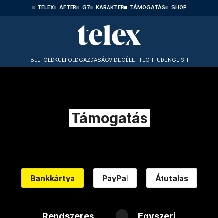
TELEX
AFTER
G7
KARAKTER
TÁMOGATÁS
SHOP
BELFÖLD
KÜLFÖLD
GAZDASÁG
VIDEÓ
ÉLET
TECHTUD
ENGLISH
Támogatás
Bankkártya
PayPal
Átutalás
Rendszeres
Egyszeri