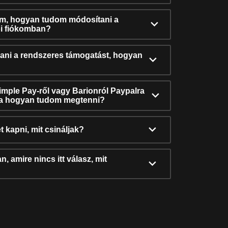
ám, hogyan tudom módosítani a
i fiókomban?
ni a rendszeres támogatást, hogyan
Simple Pay-ről vagy Barionról Paypalra
ra hogyan tudom megtenni?
t kapni, mit csináljak?
, amire nincs itt válasz, mit