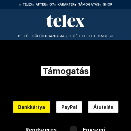
TELEX
AFTER
G7
KARAKTER
TÁMOGATÁS
SHOP
BELFÖLD
KÜLFÖLD
GAZDASÁG
VIDEÓ
ÉLET
TECHTUD
ENGLISH
Támogatás
Bankkártya
PayPal
Átutalás
Rendszeres
Egyszeri