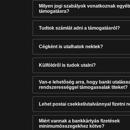
Milyen jogi szabályok vonatkoznak egyéb
támogatásra?
Tudtok számlát adni a támogatásról?
Cégként is utalhatok nektek?
Külföldről is tudok utalni?
Van-e lehetőség arra, hogy banki utalássa
rendszerességgel támogassalak titeket?
Lehet postai csekkel/utalvánnyal fizetni 
Miért vannak a bankkártyás fizetések
minimumösszegekhez kötve?