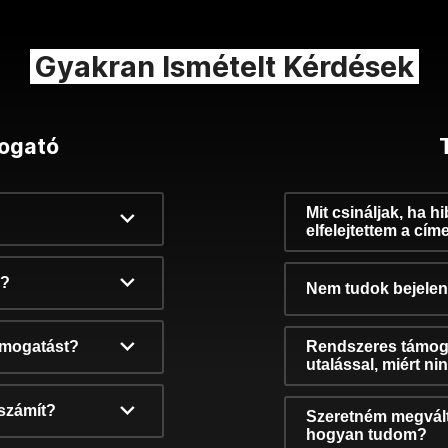
Gyakran Ismételt Kérdések
ogató
Mit csináljak, ha h
elfelejtettem a cím
k?
Nem tudok bejelent
támogatást?
Rendszeres támog
utalással, miért n
számít?
Szeretném megvált
hogyan tudom?