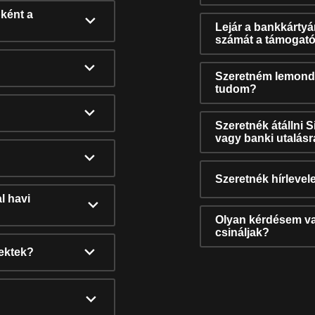
ként a
Lejár a bankkárty
számát a támogató
Szeretném lemonda
tudom?
Szeretnék átállni 
vagy banki utalás
Szeretnék hírlevele
l havi
Olyan kérdésem van
csináljak?
nektek?