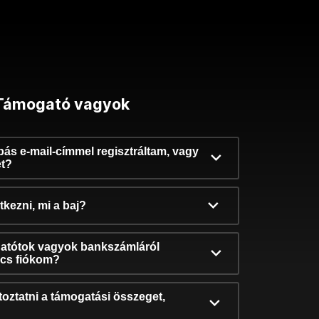
Támogató vagyok
ibás e-mail-címmel regisztráltam, vagy
et?
kezni, mi a baj?
atótok vagyok bankszámláról
incs fiókom?
oztatni a támogatási összeget,