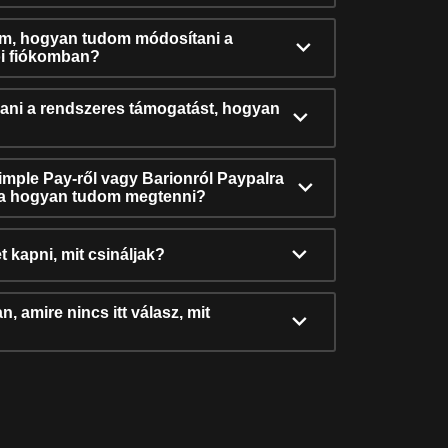
ám, hogyan tudom módosítani a
i fiókomban?
ni a rendszeres támogatást, hogyan
Simple Pay-ről vagy Barionról Paypalra
ra hogyan tudom megtenni?
t kapni, mit csináljak?
, amire nincs itt válasz, mit