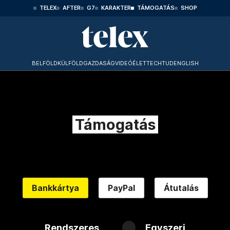
TELEX
AFTER
G7
KARAKTER
TÁMOGATÁS
SHOP
BELFÖLD
KÜLFÖLD
GAZDASÁG
VIDEÓ
ÉLET
TECHTUD
ENGLISH
Támogatás
Bankkártya
PayPal
Átutalás
Rendszeres
Egyszeri