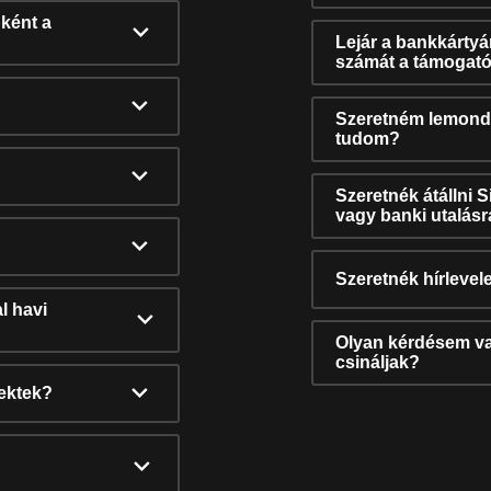
ként a
Lejár a bankkárty
számát a támogató
Szeretném lemonda
tudom?
Szeretnék átállni 
vagy banki utalás
Szeretnék hírlevele
l havi
Olyan kérdésem van
csináljak?
nektek?