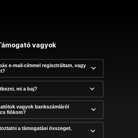
Támogató vagyok
ibás e-mail-címmel regisztráltam, vagy
et?
kezni, mi a baj?
atótok vagyok bankszámláról
incs fiókom?
oztatni a támogatási összeget,