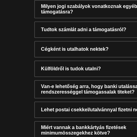
Milyen jogi szabályok vonatkoznak egyéb
támogatásra?
Tudtok számlát adni a támogatásról?
Cégként is utalhatok nektek?
Külföldről is tudok utalni?
Van-e lehetőség arra, hogy banki utalássa
rendszerességgel támogassalak titeket?
Lehet postai csekkel/utalvánnyal fizetni 
Miért vannak a bankkártyás fizetések
minimumösszegekhez kötve?