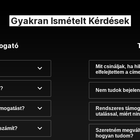
Gyakran Ismételt Kérdések
ogató
Mit csináljak, ha h
elfelejtettem a cím
k?
Nem tudok bejelent
támogatást?
Rendszeres támog
utalással, miért n
számít?
Szeretném megvált
hogyan tudom?