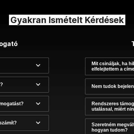
Gyakran Ismételt Kérdések
ogató
Mit csináljak, ha h
elfelejtettem a cím
k?
Nem tudok bejelent
támogatást?
Rendszeres támog
utalással, miért n
számít?
Szeretném megvált
hogyan tudom?