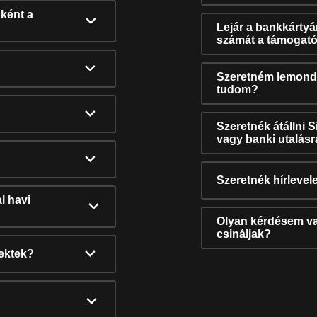
ként a
Lejár a bankkárty
számát a támogató
Szeretném lemonda
tudom?
Szeretnék átállni 
vagy banki utalás
Szeretnék hírlevele
l havi
Olyan kérdésem van
csináljak?
nektek?