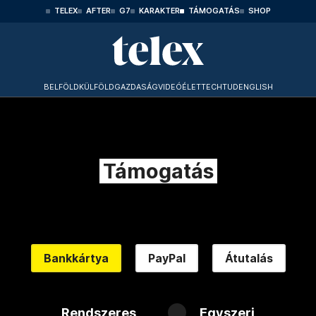
TELEX
AFTER
G7
KARAKTER
TÁMOGATÁS
SHOP
BELFÖLD
KÜLFÖLD
GAZDASÁG
VIDEÓ
ÉLET
TECHTUD
ENGLISH
Támogatás
Bankkártya
PayPal
Átutalás
Rendszeres
Egyszeri