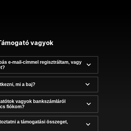
Támogató vagyok
ibás e-mail-címmel regisztráltam, vagy
et?
kezni, mi a baj?
atótok vagyok bankszámláról
incs fiókom?
oztatni a támogatási összeget,