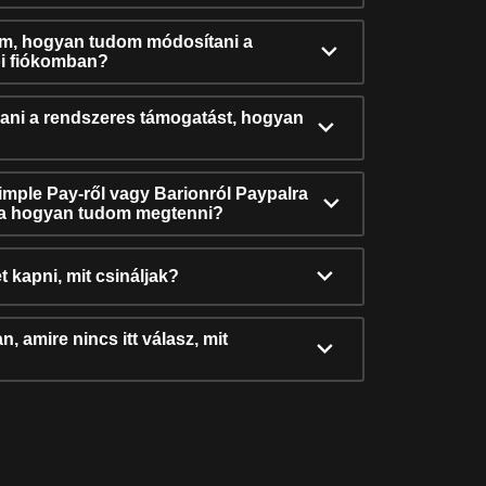
ám, hogyan tudom módosítani a
i fiókomban?
ni a rendszeres támogatást, hogyan
Simple Pay-ről vagy Barionról Paypalra
ra hogyan tudom megtenni?
t kapni, mit csináljak?
, amire nincs itt válasz, mit