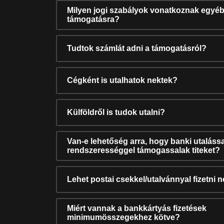
Milyen jogi szabályok vonatkoznak egyéb
támogatásra?
Tudtok számlát adni a támogatásról?
Cégként is utalhatok nektek?
Külföldről is tudok utalni?
Van-e lehetőség arra, hogy banki utalássa
rendszerességgel támogassalak titeket?
Lehet postai csekkel/utalvánnyal fizetni 
Miért vannak a bankkártyás fizetések
minimumösszegekhez kötve?