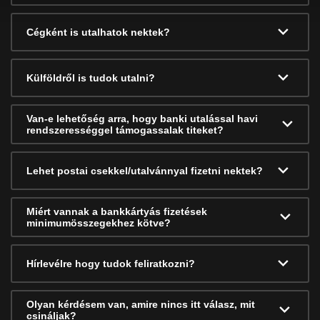
Cégként is utalhatok nektek?
Külföldről is tudok utalni?
Van-e lehetőség arra, hogy banki utalással havi
rendszerességgel támogassalak titeket?
Lehet postai csekkel/utalvánnyal fizetni nektek?
Miért vannak a bankkártyás fizetések
minimumösszegekhez kötve?
Hírlevélre hogy tudok feliratkozni?
Olyan kérdésem van, amire nincs itt válasz, mit
csináljak?