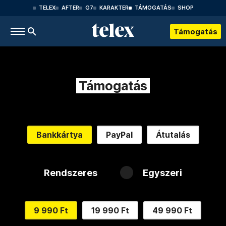
TELEX
AFTER
G7
KARAKTER
TÁMOGATÁS
SHOP
Támogatás
Támogatás
Bankkártya
PayPal
Átutalás
Rendszeres
Egyszeri
9 990 Ft
19 990 Ft
49 990 Ft