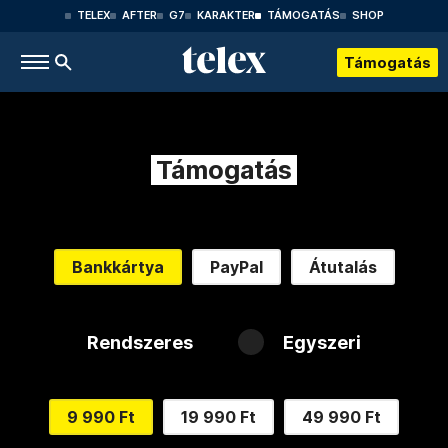
TELEX
AFTER
G7
KARAKTER
TÁMOGATÁS
SHOP
Támogatás
Támogatás
Bankkártya
PayPal
Átutalás
Rendszeres
Egyszeri
9 990 Ft
19 990 Ft
49 990 Ft