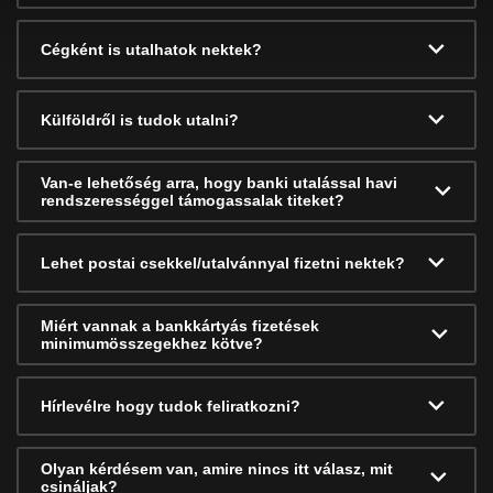
Cégként is utalhatok nektek?
Külföldről is tudok utalni?
Van-e lehetőség arra, hogy banki utalással havi
rendszerességgel támogassalak titeket?
Lehet postai csekkel/utalvánnyal fizetni nektek?
Miért vannak a bankkártyás fizetések
minimumösszegekhez kötve?
Hírlevélre hogy tudok feliratkozni?
Olyan kérdésem van, amire nincs itt válasz, mit
csináljak?